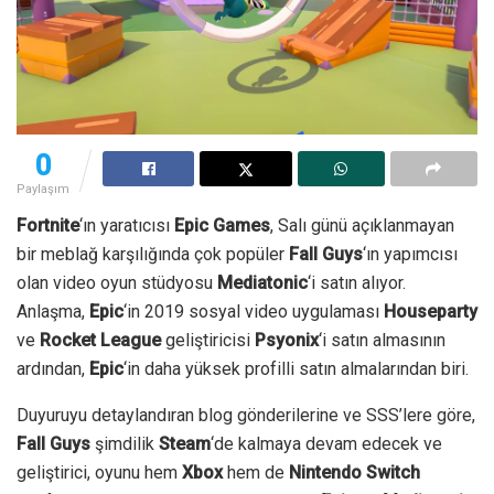
0
Paylaşım
Fortnite
‘ın yaratıcısı
Epic Games
, Salı günü açıklanmayan
bir meblağ karşılığında çok popüler
Fall Guys
‘ın yapımcısı
olan video oyun stüdyosu
Mediatonic
‘i satın alıyor.
Anlaşma,
Epic
‘in 2019 sosyal video uygulaması
Houseparty
ve
Rocket League
geliştiricisi
Psyonix
‘i satın almasının
ardından,
Epic
‘in daha yüksek profilli satın almalarından biri.
Duyuruyu detaylandıran blog gönderilerine ve SSS’lere göre,
Fall Guys
şimdilik
Steam
‘de kalmaya devam edecek ve
geliştirici, oyunu hem
Xbox
hem de
Nintendo Switch