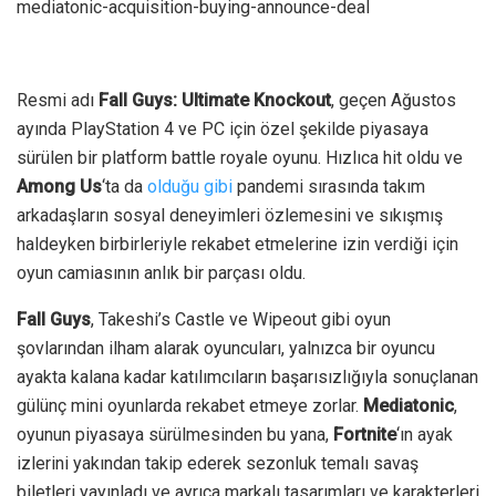
mediatonic-acquisition-buying-announce-deal
Resmi adı
Fall Guys: Ultimate Knockout
, geçen Ağustos
ayında PlayStation 4 ve PC için özel şekilde piyasaya
sürülen bir platform battle royale oyunu. Hızlıca hit oldu ve
Among Us
‘ta da
olduğu gibi
pandemi sırasında takım
arkadaşların sosyal deneyimleri özlemesini ve sıkışmış
haldeyken birbirleriyle rekabet etmelerine izin verdiği için
oyun camiasının anlık bir parçası oldu.
Fall Guys
, Takeshi’s Castle ve Wipeout gibi oyun
şovlarından ilham alarak oyuncuları, yalnızca bir oyuncu
ayakta kalana kadar katılımcıların başarısızlığıyla sonuçlanan
gülünç mini oyunlarda rekabet etmeye zorlar.
Mediatonic
,
oyunun piyasaya sürülmesinden bu yana,
Fortnite
‘ın ayak
izlerini yakından takip ederek sezonluk temalı savaş
biletleri yayınladı ve ayrıca markalı tasarımları ve karakterleri