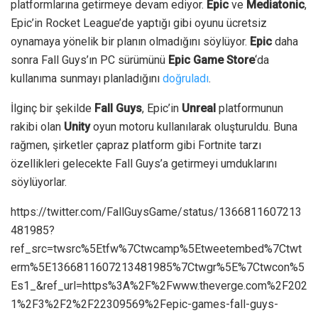
platformlarına getirmeye devam ediyor.
Epic
ve
Mediatonic
,
Epic’in Rocket League’de yaptığı gibi oyunu ücretsiz
oynamaya yönelik bir planın olmadığını söylüyor.
Epic
daha
sonra Fall Guys’ın PC sürümünü
Epic Game Store
‘da
kullanıma sunmayı planladığını
doğruladı
.
İlginç bir şekilde
Fall Guys
, Epic’in
Unreal
platformunun
rakibi olan
Unity
oyun motoru kullanılarak oluşturuldu. Buna
rağmen, şirketler çapraz platform gibi Fortnite tarzı
özellikleri gelecekte Fall Guys’a getirmeyi umduklarını
söylüyorlar.
https://twitter.com/FallGuysGame/status/1366811607213
481985?
ref_src=twsrc%5Etfw%7Ctwcamp%5Etweetembed%7Ctwt
erm%5E1366811607213481985%7Ctwgr%5E%7Ctwcon%5
Es1_&ref_url=https%3A%2F%2Fwww.theverge.com%2F202
1%2F3%2F2%2F22309569%2Fepic-games-fall-guys-