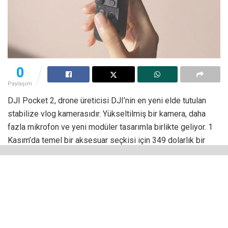
0
Paylaşım
DJI Pocket 2, drone üreticisi DJI’nin en yeni elde tutulan
stabilize vlog kamerasıdır. Yükseltilmiş bir kamera, daha
fazla mikrofon ve yeni modüler tasarımla birlikte geliyor. 1
Kasım’da temel bir aksesuar seçkisi için 349 dolarlık bir
başlangıç ​​fiyatı ile piyasaya sürülecek. Ancak ayrıca ekstra
lens, tripod, harici mikrofon ve özelliklerle dolu tutma yeri
ile birlikte gelen 499 dolarlık bir kit de var.
Pocket 2, orijinal Osmo Pocket’e benzer bir tasarıma sahip
olmasına rağmen, üç eksenli bir gimbal üzerine monte
edilmiş bir kamera ile geliyor. Ayrıca tepesinde küçük bir