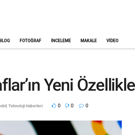
BLOG
FOTOĞRAF
İNCELEME
MAKALE
VIDEO
lar’ın Yeni Özellikle
0
0
0
obil
,
Teknoloji Haberleri