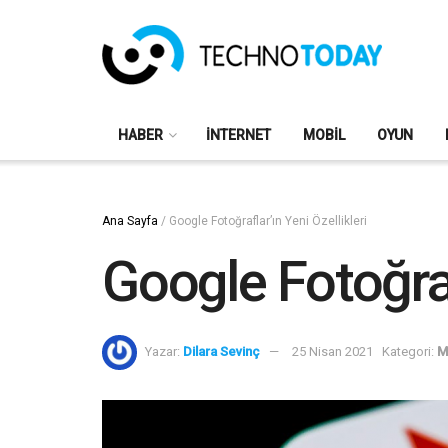
HABER
İNTERNET
MOBIL
OYUN
Ana Sayfa
/
Google Fotoğraflar’ın Yeni Özellikleri
Google Fotoğraf
Yazar:
Dilara Sevinç
25 Nisan 2021
Kategori:
M