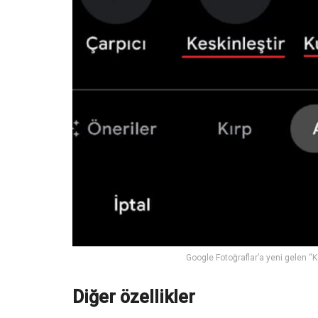
Google Fotoğraflar’a yeni gelen “K
Diğer özellikler