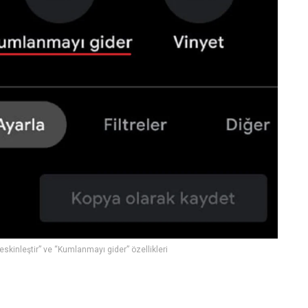
eskinleştir” ve “Kumlanmayı gider” özellikleri