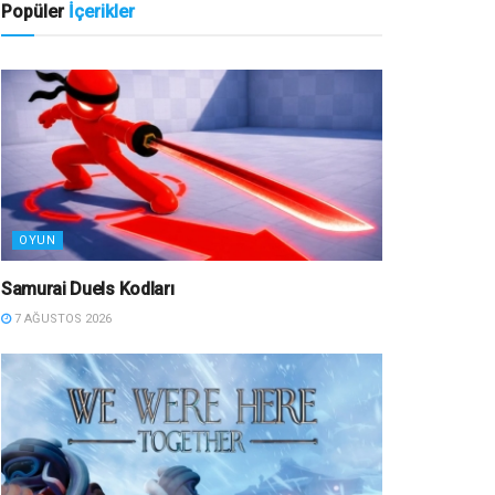
Popüler
İçerikler
OYUN
Samurai Duels Kodları
7 AĞUSTOS 2026