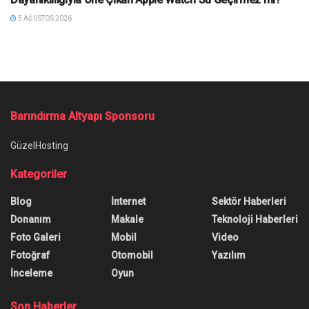
5 AĞUSTOS 2026
Barındırma Altyapı Sponsoru
GüzelHosting
Kategoriler
Blog
İnternet
Sektör Haberleri
Donanım
Makale
Teknoloji Haberleri
Foto Galeri
Mobil
Video
Fotoğraf
Otomobil
Yazılım
İnceleme
Oyun
Son Haberler