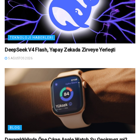
TEKNOLOJI HABERLERI
DeepSeek V4 Flash, Yapay Zekada Zirveye Yerleşti
5 AĞUSTOS 2026
BLOG
Dayanıklılığıyla Öne Çıkan Apple Watch Su Geçirmez mi?