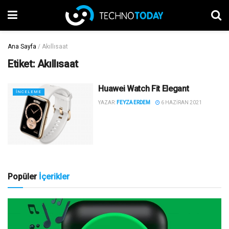
Ana Sayfa
/
Akıllısaat
Etiket:
Akıllısaat
Huawei Watch Fit Elegant
İNCELEME
YAZAR:
FEYZA ERDEM
6 HAZIRAN 2021
Popüler
İçerikler