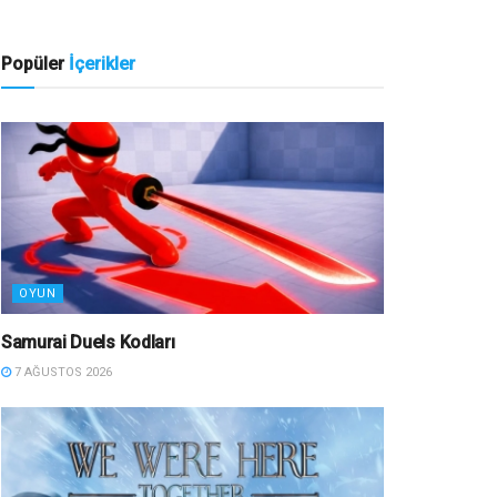
Popüler
İçerikler
OYUN
Samurai Duels Kodları
7 AĞUSTOS 2026