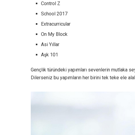
Control Z
School 2017
Extracurricular
On My Block
Asi Yıllar
Aşk 101
Gençlik türündeki yapımları sevenlerin mutlaka sey
Dilerseniz bu yapımların her birini tek teke ele ala