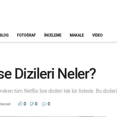
BLOG
FOTOĞRAF
İNCELEME
MAKALE
VIDEO
ise Dizileri Neler?
en tüm Netflix lise dizileri tek bir listede. Bu dizileri
0
0
0
nternet