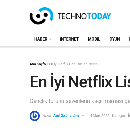
HABER
İNTERNET
MOBIL
OYUN
Ana Sayfa
/
En İyi Netflix Lise Dizileri Neler?
En İyi Netflix L
Gençlik türünü sevenlerin kaçırmaması gerek
Yazar:
Anıl Özünaldım
14 Mart 2022
Kategori:
İ