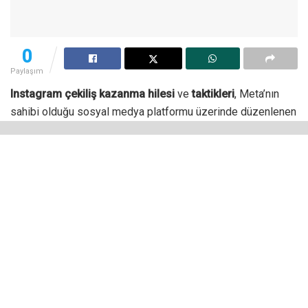
0
Paylaşım
Instagram çekiliş kazanma hilesi
ve
taktikleri
, Meta’nın
sahibi olduğu sosyal medya platformu üzerinde düzenlenen
büyük ödüllü çekilişleri kazanmak isteyen çok sayıda
kullanıcı tarafından araştırılıyor.
Sosyal medya platformlarında çekiliş düzenleyen markalar,
kullanıcılara ödül vadetmeyen markalara kıyasla bir adım
öndedir. Bu hesaplar çekiliş düzenleyerek milyonlarca
olmasa da binlerce veya yüzlerce yeni takipçi çekme
şansına sahip olur.
Normal bir hesabın büyümesi daha yavaş sürerken yarışma
düzenleyen hesaplar daha hızlı büyür. Bu açıdan bakıldığında