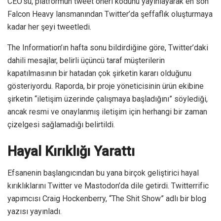
CEO’su, platformun tweet öneri kodunu yayınlayarak en son
Falcon Heavy lansmanından Twitter’da şeffaflık oluşturmaya
kadar her şeyi tweetledi.
The Information’ın hafta sonu bildirdiğine göre, Twitter’daki
dahili mesajlar, belirli üçüncü taraf müşterilerin
kapatılmasının bir hatadan çok şirketin kararı olduğunu
gösteriyordu. Raporda, bir proje yöneticisinin ürün ekibine
şirketin “iletişim üzerinde çalışmaya başladığını” söylediği,
ancak resmi ve onaylanmış iletişim için herhangi bir zaman
çizelgesi sağlamadığı belirtildi.
Hayal Kırıklığı Yarattı
Efsanenin başlangıcından bu yana birçok geliştirici hayal
kırıklıklarını Twitter ve Mastodon’da dile getirdi. Twitterrific
yapımcısı Craig Hockenberry, “The Shit Show” adlı bir blog
yazısı yayınladı.