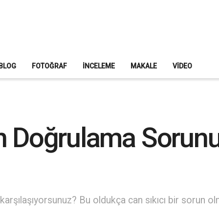
BLOG
FOTOĞRAF
İNCELEME
MAKALE
VIDEO
n Doğrulama Sorunu
karşılaşıyorsunuz? Bu oldukça can sıkıcı bir sorun o