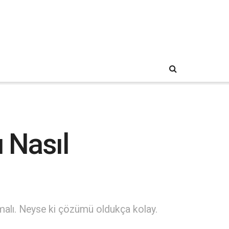
 Nasıl
lmalı. Neyse ki çözümü oldukça kolay.