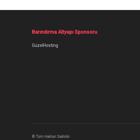
Ana Sayfa
/
Discord Ses Gitmiyor, Çözümü Nedir?
Discord Ses Gi
Discord ses gitmiyor, ne yapmalıyım diye
Yazar:
Anıl Özünaldım
8 Ekim 2022
Kategori:
B