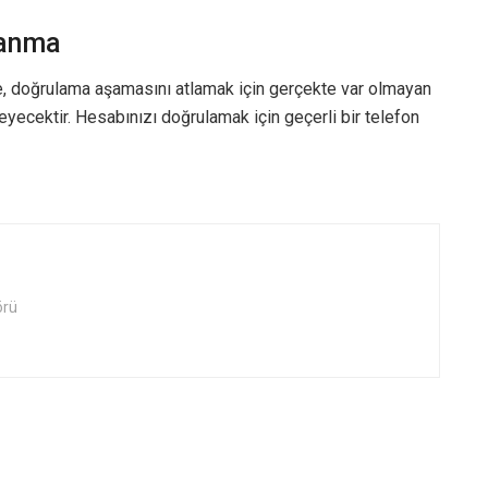
lanma
e, doğrulama aşamasını atlamak için gerçekte var olmayan
yecektir. Hesabınızı doğrulamak için geçerli bir telefon
örü