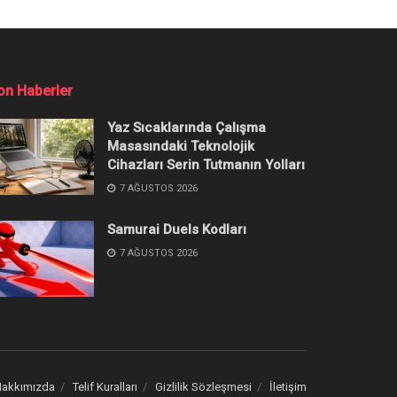
ir?
a çözüme kavuşturabilirsiniz.
Popüler
İçerikler