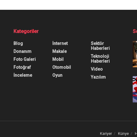
tmiyor, Çözümü Ned
 soruyorsanız bu yöntemleri uygulayarak sorunu hızlıc
0
0
0
log