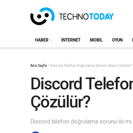
HABER
İNTERNET
MOBIL
OYUN
Ana Sayfa
/
Discord Telefon Doğrulama Sorunu Nasıl Çözülür?
Discord Telefo
Çözülür?
Discord telefon doğrulama sorunu ile mi 