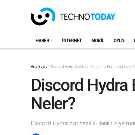
HABER
İNTERNET
MOBIL
OYUN
Ana Sayfa
/
Discord Hydra Bot Nasıl Kullanılır, Komutları Neler?
Discord Hydra B
Neler?
Discord Hydra bot nasıl kullanılır diye 