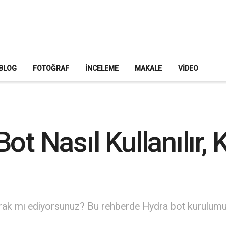
BLOG
FOTOĞRAF
İNCELEME
MAKALE
VIDEO
ot Nasıl Kullanılır, 
merak mı ediyorsunuz? Bu rehberde Hydra bot kurulumun