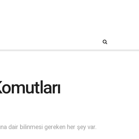
Komutları
a dair bilinmesi gereken her şey var.