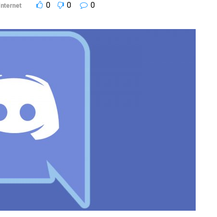
0
0
0
İnternet