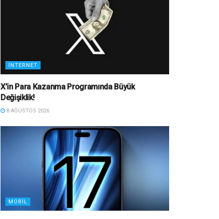
İNTERNET
X’in Para Kazanma Programında Büyük
Değişiklik!
8 AĞUSTOS 2026
MOBIL