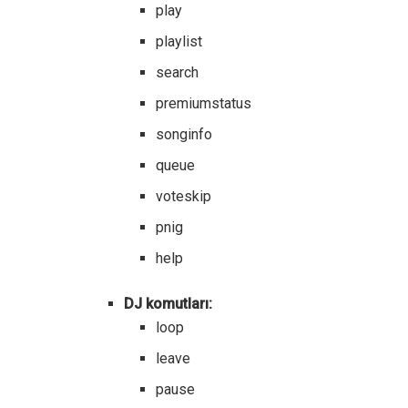
play
playlist
search
premiumstatus
songinfo
queue
voteskip
pnig
help
DJ komutları:
loop
leave
pause