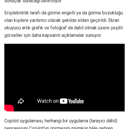
sonuçlar sunacağı belirtiliyor.
Erişilebilirlik tarafı da görme engelli ya da görme bozukluğu
olan kişilere yardımcı olacak şekilde elden geçirildi. Ekran
okuyucu artık grafik ve fotoğraf da dahil olmak üzere çeşitli
görseller için daha kapsamlı açıklamalar sunuyor.
Copilot uygulaması, herhangi bir uygulama (tarayıcı dâhil)
penceresini Copilot’un görmesini mümkün hâle getiren