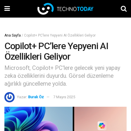
Ana Sayfa
/
Copilot+ PC’lere Yepyeni AI Özellikleri Geliyor
Copilot+ PC’lere Yepyeni AI
Özellikleri Geliyor
Microsoft, Copilot+ PC'lere gelecek yeni yapay
zeka özelliklerini duyurdu. Görsel düzenleme
ağırlıklı güncelleme yolda.
Yazar:
Burak Öz
7 Mayıs 2025