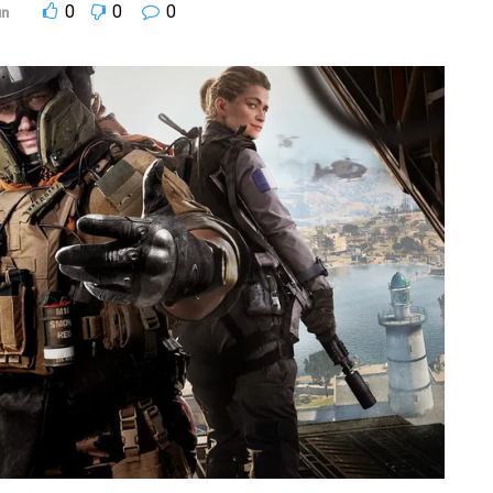
0
0
0
un