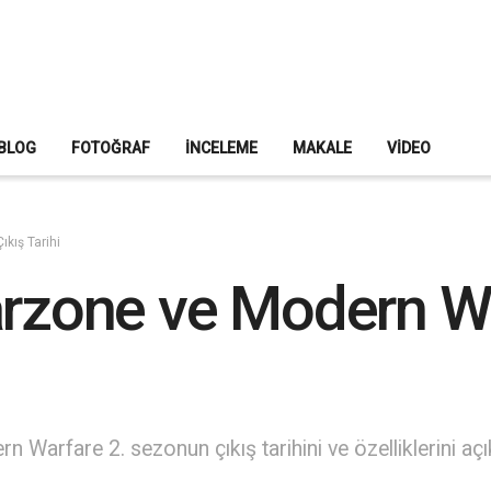
BLOG
FOTOĞRAF
İNCELEME
MAKALE
VIDEO
kış Tarihi
arzone ve Modern W
Warfare 2. sezonun çıkış tarihini ve özelliklerini açıkl