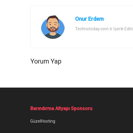
Onur Erdem
Technotoday.com.tr İçerik Edit
Yorum Yap
Ana Sayfa
/
Cities Skylines Modları