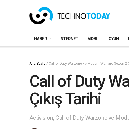
HABER
İNTERNET
MOBIL
OYUN
Ana Sayfa
/
Call of Duty Warzone ve Modern Warfare Sezon 2 Çı
Call of Duty W
Çıkış Tarihi
Activision, Call of Duty Warzone ve Modern 