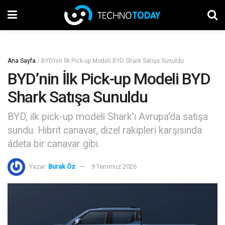
Ana Sayfa
/
BYD’nin İlk Pick-up Modeli BYD Shark Satışa Sunuldu
BYD’nin İlk Pick-up Modeli BYD
Shark Satışa Sunuldu
BYD, ilk pick-up modeli Shark'ı Avrupa'da satışa
sundu. Hibrit canavar, dizel rakipleri karşısında
âdeta bir canavar gibi.
Yazar:
Burak Öz
9 Temmuz 2026