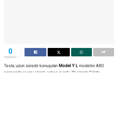
0
Paylaşım
Tesla, uzun süredir konuşulan
Model Y L
modelini ABD
pazarında resmi olarak satışa sundu. İlk olarak Çin’de
tanıtılan altı koltuklu SUV, daha geniş yaşam alanı ve ek
donanımlarıyla aile odaklı kullanıcıları hedefliyor. Model Y L,
standart Model Y’den daha büyük gövdesi ve üç sıralı
oturma düzeniyle markanın Cybertruck SUV gelene kadar
sunacağı en büyük aile aracı konumunda yer alıyor.