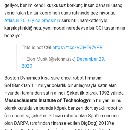
geliyor, benim kendi, kuşkusuz korkunç insan dansını utanç
verici kılan bir tür koordineli dans rutininde geziniyorlar.
Atlas’ın 2016 yinelemesinin
sarsıntılı hareketleriyle
karşılaştırıldığında, yeni model neredeyse bir CGI tasarımına
benziyor.
This is not CGI
https://t.co/VOivE97vPR
— Elon Musk (@elonmusk)
December 29,
2020
Boston Dynamics kısa süre önce, robot firmasını
SoftBank’tan 1.1 milyar dolarlık bir anlaşmayla satın alan
Hyundai tarafından satın alındı.
Şirket ilk olarak 1992 yılında
Massachusetts Institute of Technology
‘nin bir yan ürünü
olarak kuruldu ve burada köpek benzeri dört ayaklı robotları
(en önemlisi, şirketin ilk ticari robotu olan Spot’un öncüsü
olan DARPA tarafından finanse edilen BigDog)
2013’te