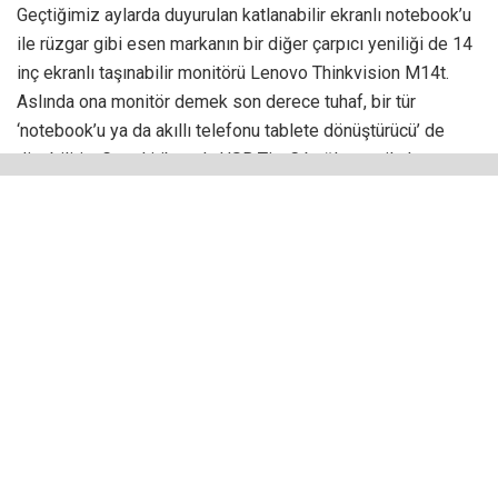
Geçtiğimiz aylarda duyurulan katlanabilir ekranlı notebook’u
ile rüzgar gibi esen markanın bir diğer çarpıcı yeniliği de 14
inç ekranlı taşınabilir monitörü Lenovo Thinkvision M14t.
Aslında ona monitör demek son derece tuhaf, bir tür
‘notebook’u ya da akıllı telefonu tablete dönüştürücü’ de
diyebiliriz. Genel itibarıyla USB Tip-C bağlantısı ile hemen
her şeye bağlanabilen, verimlilik, iş ve eğlence odaklı bir
çözüm. Yine sıra dışı bir Lenovo imzası…
30 x 17 cm gibi bir ölçüyle sizi karşılıyor ve ağırlığı da
sadece 700 gram. Çok ince ve az yer kaplıyor. Tek elde
rahatlıkla taşınabilir. Ancak dikkat edin, o kadar hafif ki bazen
tek elle çalışma masanıza bırakmak istiyorsunuz ve bu
anlarda bazı istenmeyen kazalar söz konusu olabilir, ilk
başlarda aşırı düzeydeki hafifliğine karşı ilginç bir alışma
süreci yaşayacağınızı belirtmekte yarar görüyoruz.
60Hz yenileme hızı ve 300 nit parlaklık sunan 1920 x 1080