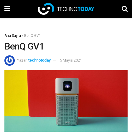
Ana Sayfa
/
BenQ GV1
BenQ GV1
Yazar:
technotoday
5 Mayıs 2021