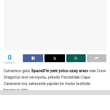
0
Paylaşım
Cumartesi günü
SpaceX’in yeni yolcu uzay aracı
olan Crew
Dragon’un test versiyonu, şirketin Florida’daki Cape
Canaveral iniş sahasında yapılan bir motor testinde
başarısız oldu.
Florida Today’e göre kaza, şirketin Florida sahilindeki
tesisinden büyük miktarda duman çıkmasına neden oldu.