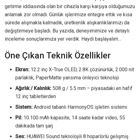
getirme iddiasında olan bir cihazla karşı karşıya olduğumuzu
anlamak zor olmadı. Günlük işlerimize entegre ettik ve kısa
sürede alışmakla kalmadık, üretkenlik alışkanlıklarımızı da
değiştirmeye başladı. Bu yazıda, deneyimimize ve detaylı
inceleme sonuçlarımıza yer verdik. Haydi başlayalım…
Öne Çıkan Teknik Özellikler
Ekran:
12.2 inç X-True OLED, 2.8K çözünürlük, 2.000 nit
parlaklık, PaperMatte yansıma önleyici teknoloji
Ağırlık / Kalınlık:
508 g / 5.5 mm – piyasadaki en hafif
12 inç tabletlerden
Sistem:
Android tabanlı HarmonyOS işletim sistemi
Pil:
10.100 mAh kapasite, 14 saate kadar video, 55
dakikada tam şarj
Ses:
HUAWEI Sound teknolojili 8 hoparlörlü gelişmiş