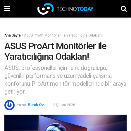
Ana Sayfa
/
ASUS ProArt Monitörler ile Yaratıcılığına Odaklan!
ASUS ProArt Monitörler ile
Yaratıcılığına Odaklan!
ASUS, profesyoneller için renk doğruluğu,
güvenilir performans ve uzun vadeli çalışma
konforunu ProArt monitör modellerinde bir araya
getiriyor.
Yazar:
Burak Öz
2 Şubat 2026