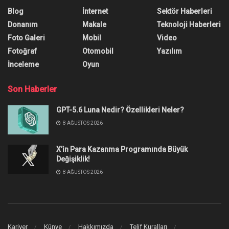
Almanya, otomobil çipi kıtlığı
nedeniyle Tayvan’dan yardım
istiyor
Yazar:
Onur Erdem
26 Ocak 2021