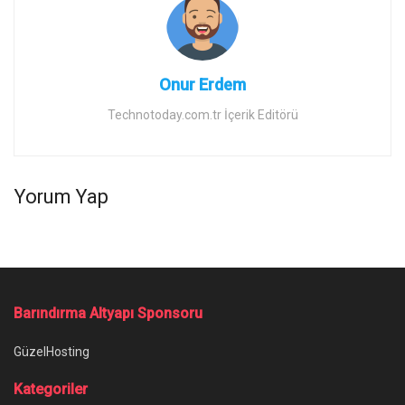
Onur Erdem
Technotoday.com.tr İçerik Editörü
Yorum Yap
Ana Sayfa
/
Almanya, otomobil çipi kıtlığı nedeniyle Tayvan’dan yardım
istiyor