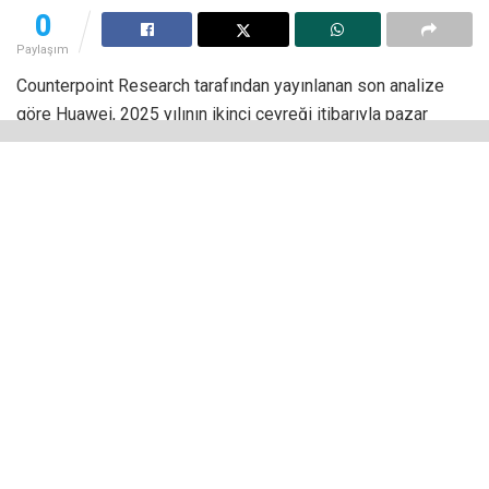
0
Paylaşım
Counterpoint Research tarafından yayınlanan son analize
göre Huawei, 2025 yılının ikinci çeyreği itibarıyla pazar
payını yüzde 21’e çıkardı. Yıllık bazda ise yüzde 52’lik
sevkiyat artışı yakaladı. Bu da onu küresel akıllı saat
pazarının yeni lideri hâline getirdi.
“Global Smartwatch Shipments Tracker by Model, Q2 2025”
başlıklı raporda Çinli markaların akıllı saat pazarının
canlanmasında önemli bir rol üstlendiği görüldü. Rapora
göre Huawei’nin liderlik konumuna yükselişi, şirketin
özellikle Avrupa, Orta Doğu ve Asya Pasifik ülkelerindeki
güçlü performansı ile gerçekleşti.