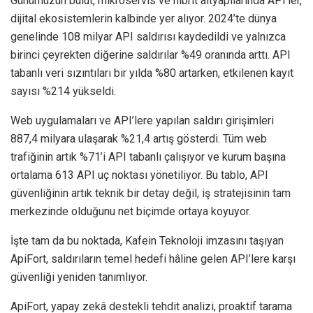
Günümüzün bulut, mikroservis ve hibrit altyapılarında API’ler,
dijital ekosistemlerin kalbinde yer alıyor. 2024’te dünya
genelinde 108 milyar API saldırısı kaydedildi ve yalnızca
birinci çeyrekten diğerine saldırılar %49 oranında arttı. API
tabanlı veri sızıntıları bir yılda %80 artarken, etkilenen kayıt
sayısı %214 yükseldi.
Web uygulamaları ve API’lere yapılan saldırı girişimleri
887,4 milyara ulaşarak %21,4 artış gösterdi. Tüm web
trafiğinin artık %71’i API tabanlı çalışıyor ve kurum başına
ortalama 613 API uç noktası yönetiliyor. Bu tablo, API
güvenliğinin artık teknik bir detay değil, iş stratejisinin tam
merkezinde olduğunu net biçimde ortaya koyuyor.
İşte tam da bu noktada, Kafein Teknoloji imzasını taşıyan
ApiFort, saldırıların temel hedefi hâline gelen API’lere karşı
güvenliği yeniden tanımlıyor.
ApiFort, yapay zekâ destekli tehdit analizi, proaktif tarama