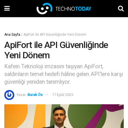
Ana Sayfa
/
ApiFort ile API Güvenliğinde Yeni Dönem
ApiFort ile API Güvenliğinde
Yeni Dönem
Kafein Teknoloji imzasını taşıyan ApiFort,
saldırıların temel hedefi hâline gelen API'lere karşı
güvenliği yeniden tanımlıyor.
Yazar:
Burak Öz
17 Eylül 2025