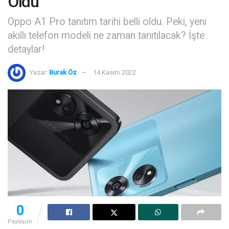
Oldu
Oppo A1 Pro tanıtım tarihi belli oldu. Peki, yeni
akıllı telefon modeli ne zaman tanıtılacak? İşte
detaylar!
Yazar:
Burak Öz
14 Kasım 2022
0
Paylaşım