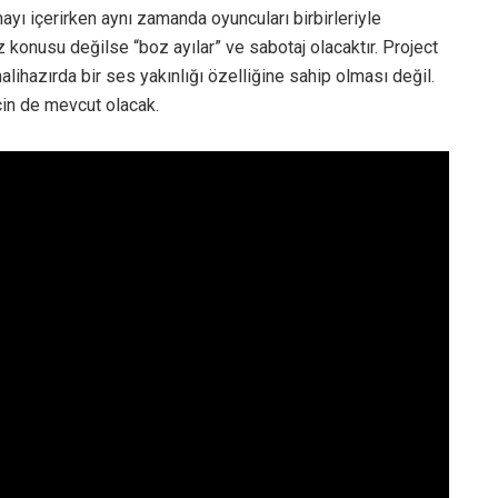
amayı içerirken aynı zamanda oyuncuları birbirleriyle
konusu değilse “boz ayılar” ve sabotaj olacaktır. Project
halihazırda bir ses yakınlığı özelliğine sahip olması değil.
çin de mevcut olacak.