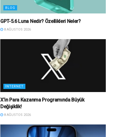
BLOG
GPT-5.6 Luna Nedir? Özellikleri Neler?
8 AĞUSTOS 2026
İNTERNET
X’in Para Kazanma Programında Büyük
Değişiklik!
8 AĞUSTOS 2026