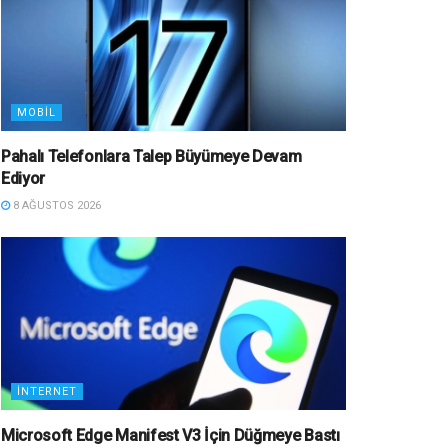
MOBIL
Pahalı Telefonlara Talep Büyümeye Devam
Ediyor
8 AĞUSTOS 2026
İNTERNET
Microsoft Edge Manifest V3 İçin Düğmeye Bastı