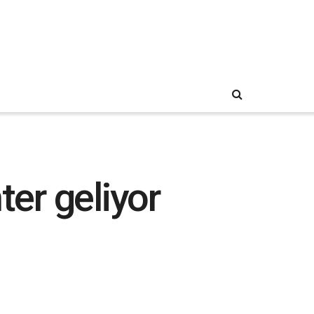
ter geliyor