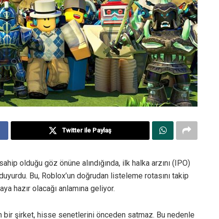
Twitter ile Paylaş
 sahip olduğu göz önüne alındığında, ilk halka arzını (IPO)
uyurdu. Bu, Roblox’un doğrudan listeleme rotasını takip
aya hazır olacağı anlamına geliyor.
 bir şirket, hisse senetlerini önceden satmaz. Bu nedenle