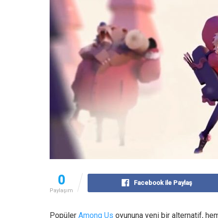
0
Facebook ile Paylaş
Paylaşım
Popüler
Among Us
oyununa yeni bir alternatif, he