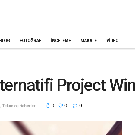
BLOG
FOTOĞRAF
İNCELEME
MAKALE
VIDEO
ernatifi Project Win
0
0
0
n
,
Teknoloji Haberleri