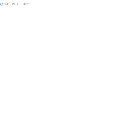
8 AĞUSTOS 2026