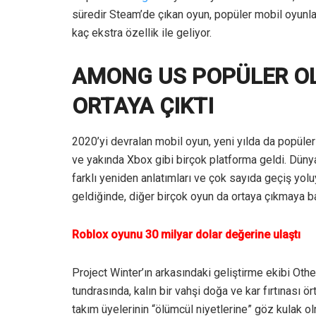
süredir Steam’de çıkan oyun, popüler mobil oyunl
kaç ekstra özellik ile geliyor.
AMONG US POPÜLER OL
ORTAYA ÇIKTI
2020’yi devralan mobil oyun, yeni yılda da popül
ve yakında Xbox gibi birçok platforma geldi. Dünyan
farklı yeniden anlatımları ve çok sayıda geçiş yolu
geldiğinde, diğer birçok oyun da ortaya çıkmaya ba
Roblox oyunu 30 milyar dolar değerine ulaştı
Project Winter’ın arkasındaki geliştirme ekibi Oth
tundrasında, kalın bir vahşi doğa ve kar fırtınası ö
takım üyelerinin “ölümcül niyetlerine” göz kulak o