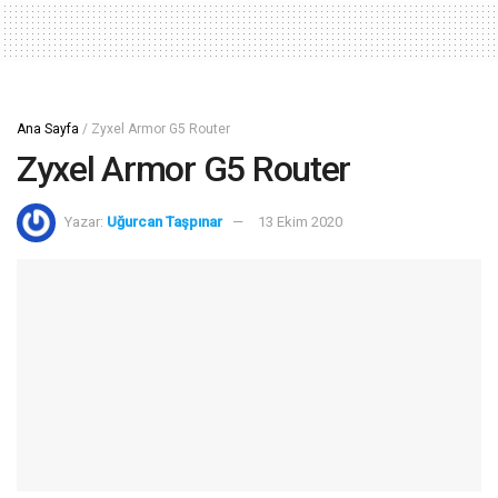
Ana Sayfa
/
Zyxel Armor G5 Router
Zyxel Armor G5 Router
Yazar:
Uğurcan Taşpınar
13 Ekim 2020