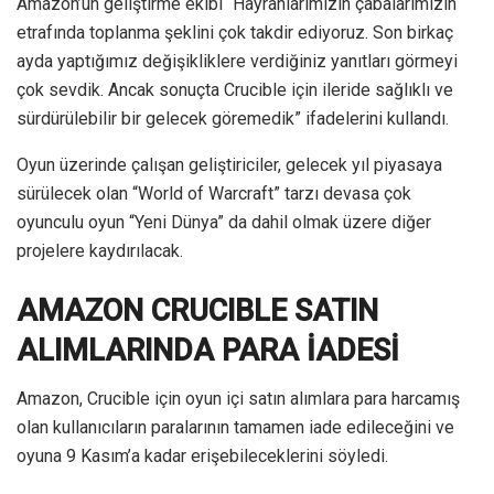
Amazon’un geliştirme ekibi “Hayranlarımızın çabalarımızın
etrafında toplanma şeklini çok takdir ediyoruz. Son birkaç
ayda yaptığımız değişikliklere verdiğiniz yanıtları görmeyi
çok sevdik. Ancak sonuçta Crucible için ileride sağlıklı ve
sürdürülebilir bir gelecek göremedik” ifadelerini kullandı.
Oyun üzerinde çalışan geliştiriciler, gelecek yıl piyasaya
sürülecek olan “World of Warcraft” tarzı devasa çok
oyunculu oyun “Yeni Dünya” da dahil olmak üzere diğer
projelere kaydırılacak.
AMAZON CRUCIBLE SATIN
ALIMLARINDA PARA İADESİ
Amazon, Crucible için oyun içi satın alımlara para harcamış
olan kullanıcıların paralarının tamamen iade edileceğini ve
oyuna 9 Kasım’a kadar erişebileceklerini söyledi.