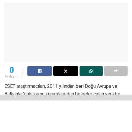
0
Paylaşım
ESET araştırmacıları, 2011 yılından beri Doğu Avrupa ve
Balkanlar’daki kamu kurumlarından belgeler çalan yeni bir
APT (Gelişmiş Kalıcı Tehdit) grubunu ortaya çıkardı. ESET
tarafından XDSpy olarak adlandırılan APT grubu, 9 yıl
boyunca tespit edilmeden faaliyetlerini büyük oranda
sürdürdü. Bu da az rastlanılan bir durum olarak