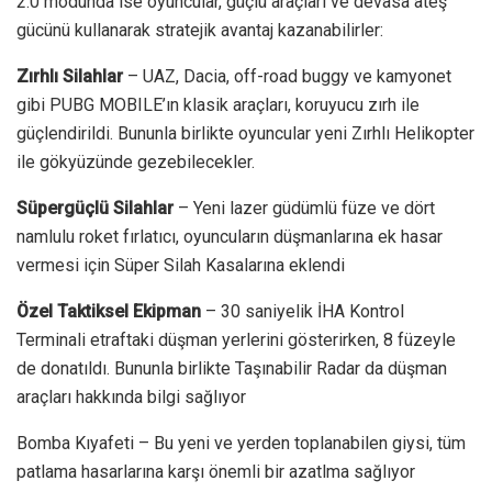
2.0 modunda ise oyuncular, güçlü araçları ve devasa ateş
gücünü kullanarak stratejik avantaj kazanabilirler:
Zırhlı Silahlar
– UAZ, Dacia, off-road buggy ve kamyonet
gibi PUBG MOBILE’ın klasik araçları, koruyucu zırh ile
güçlendirildi. Bununla birlikte oyuncular yeni Zırhlı Helikopter
ile gökyüzünde gezebilecekler.
Süpergüçlü Silahlar
– Yeni lazer güdümlü füze ve dört
namlulu roket fırlatıcı, oyuncuların düşmanlarına ek hasar
vermesi için Süper Silah Kasalarına eklendi
Özel Taktiksel Ekipman
– 30 saniyelik İHA Kontrol
Terminali etraftaki düşman yerlerini gösterirken, 8 füzeyle
de donatıldı. Bununla birlikte Taşınabilir Radar da düşman
araçları hakkında bilgi sağlıyor
Bomba Kıyafeti – Bu yeni ve yerden toplanabilen giysi, tüm
patlama hasarlarına karşı önemli bir azatlma sağlıyor