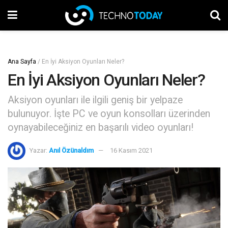
Ana Sayfa
/
En İyi Aksiyon Oyunları Neler?
En İyi Aksiyon Oyunları Neler?
Aksiyon oyunları ile ilgili geniş bir yelpaze
bulunuyor. İşte PC ve oyun konsolları üzerinden
oynayabileceğiniz en başarılı video oyunları!
Yazar:
Anıl Özünaldım
16 Kasım 2021