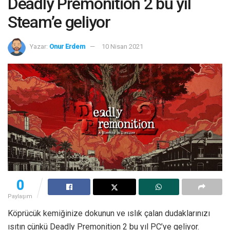
Deadly Premonition 2 bu yıl
Steam’e geliyor
Yazar:
Onur Erdem
10 Nisan 2021
0
Paylaşım
Köprücük kemiğinize dokunun ve ıslık çalan dudaklarınızı
ısıtın çünkü Deadly Premonition 2 bu yıl PC’ye geliyor.