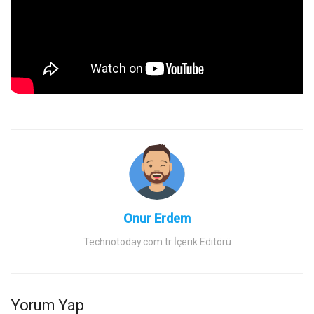
Onur Erdem
Technotoday.com.tr İçerik Editörü
Yorum Yap