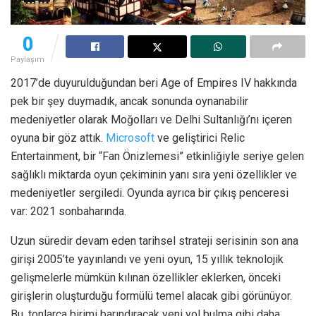
0
Paylaşım
2017’de duyurulduğundan beri Age of Empires IV hakkında
pek bir şey duymadık, ancak sonunda oynanabilir
medeniyetler olarak Moğolları ve Delhi Sultanlığı’nı içeren
oyuna bir göz attık.
Microsoft
ve geliştirici Relic
Entertainment, bir “Fan Önizlemesi” etkinliğiyle seriye gelen
sağlıklı miktarda oyun çekiminin yanı sıra yeni özellikler ve
medeniyetler sergiledi. Oyunda ayrıca bir çıkış penceresi
var: 2021 sonbaharında.
Uzun süredir devam eden tarihsel strateji serisinin son ana
girişi 2005’te yayınlandı ve yeni oyun, 15 yıllık teknolojik
gelişmelerle mümkün kılınan özellikler eklerken, önceki
girişlerin oluşturduğu formülü temel alacak gibi görünüyor.
Bu, tonlarca birimi barındıracak yeni yol bulma gibi daha