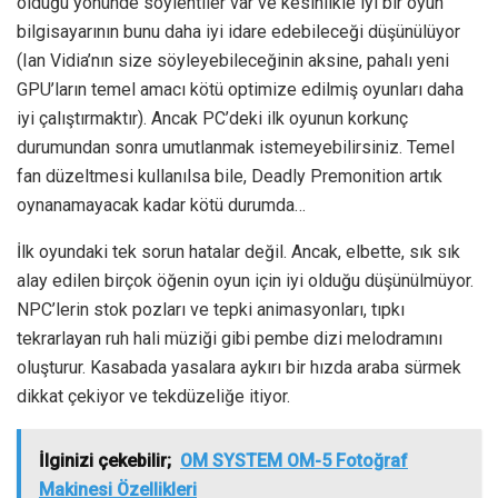
olduğu yönünde söylentiler var ve kesinlikle iyi bir oyun
bilgisayarının bunu daha iyi idare edebileceği düşünülüyor
(Ian Vidia’nın size söyleyebileceğinin aksine, pahalı yeni
GPU’ların temel amacı kötü optimize edilmiş oyunları daha
iyi çalıştırmaktır). Ancak PC’deki ilk oyunun korkunç
durumundan sonra umutlanmak istemeyebilirsiniz. Temel
fan düzeltmesi kullanılsa bile, Deadly Premonition artık
oynanamayacak kadar kötü durumda…
İlk oyundaki tek sorun hatalar değil. Ancak, elbette, sık sık
alay edilen birçok öğenin oyun için iyi olduğu düşünülmüyor.
NPC’lerin stok pozları ve tepki animasyonları, tıpkı
tekrarlayan ruh hali müziği gibi pembe dizi melodramını
oluşturur. Kasabada yasalara aykırı bir hızda araba sürmek
dikkat çekiyor ve tekdüzeliğe itiyor.
İlginizi çekebilir;
OM SYSTEM OM-5 Fotoğraf
Makinesi Özellikleri