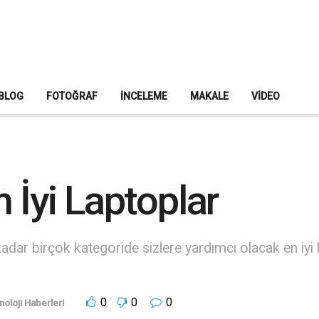
BLOG
FOTOĞRAF
İNCELEME
MAKALE
VIDEO
 İyi Laptoplar
dar birçok kategoride sizlere yardımcı olacak en iyi lap
0
0
0
noloji Haberleri