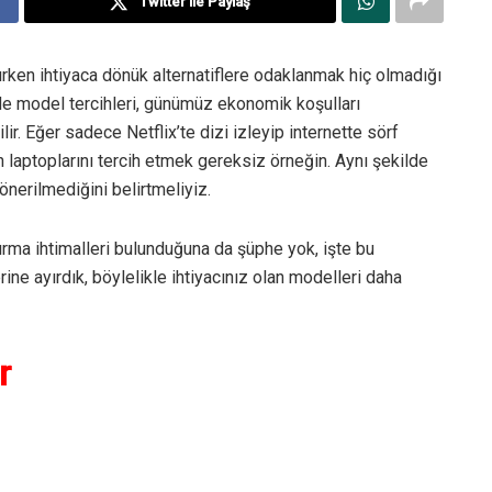
Twitter ile Paylaş
lırken ihtiyaca dönük alternatiflere odaklanmak hiç olmadığı
inde model tercihleri, günümüz ekonomik koşulları
ir. Eğer sadece Netflix’te dizi izleyip internette sörf
 laptoplarını tercih etmek gereksiz örneğin. Aynı şekilde
nerilmediğini belirtmeliyiz.
tırma ihtimalleri bulunduğuna da şüphe yok, işte bu
rine ayırdık, böylelikle ihtiyacınız olan modelleri daha
r