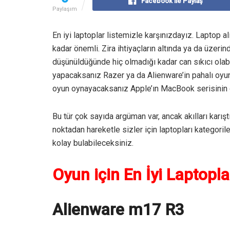
Facebook ile Paylaş
Paylaşım
En iyi laptoplar listemizle karşınızdayız. Laptop a
kadar önemli. Zira ihtiyaçların altında ya da üzer
düşünüldüğünde hiç olmadığı kadar can sıkıcı olabil
yapacaksanız Razer ya da Alienware’in pahalı oyun
oyun oynayacaksanız Apple’ın MacBook serisinin ö
Bu tür çok sayıda argüman var, ancak akılları karış
noktadan hareketle sizler için laptopları kategorile
kolay bulabileceksiniz.
Oyun için En İyi Laptopla
Alienware m17 R3