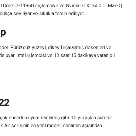
ntel Core i7-1185G7 işlemciye ve Nvidia GTX 1650 Ti Max-Q
ldukça seviliyor ve sıklıkla tercih ediliyor.
op
 model. Pürüzsüz yüzeyi, dikey fırçalanmış desenleri ve
de uyar. Intel işlemcisi ve 13 saat 15 dakikaya varan pil
22
a çok önceden uyum sağlamış gibi. 10 yılı aşkın süredir
 Air serisinin en yeni modeli donanım açısından