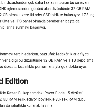
 bir dizüstünden çok daha fazlasını sunan bu canavarı
980HK işlemcisinden gücünü alan dizüstünde 32 GB RAM
 GB olmak üzere iki adet SSD birlikte bulunuyor. 17,3 inç
rlükte ve IPS panel olmakla beraber en başta da
nıcılarına sunmayı başarıyor.
armayı tercih ederken, bazı ufak fedakârlıklarla fiyatı
rin yer aldığı bu dizüstünde 32 GB RAM ve 1 TB depolama
i bu dizüstü, kesinlikle performansıyla göz dolduruyor.
 Edition
likle Razer. Bu kapsamdaki Razer Blade 15 dizüstü
32 GB RAM eşlik ediyor, böylelikle yüksek RAM gücü
ı da rahatlıkla kullanabilirsiniz.