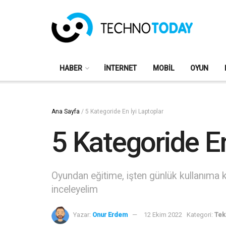
HABER
İNTERNET
MOBIL
OYUN
Ana Sayfa
/
5 Kategoride En İyi Laptoplar
5 Kategoride En
Oyundan eğitime, işten günlük kullanıma ka
inceleyelim
Yazar:
Onur Erdem
12 Ekim 2022
Kategori:
Tek