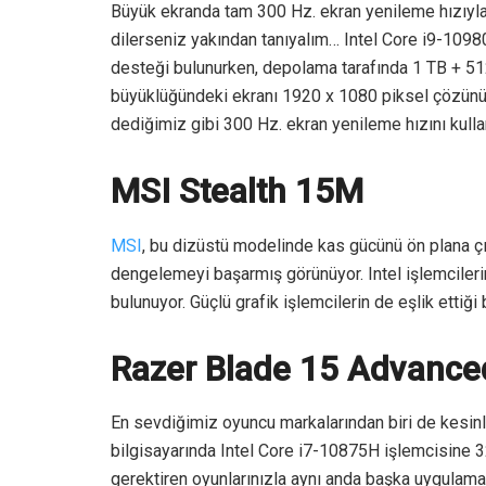
Büyük ekranda tam 300 Hz. ekran yenileme hızıyla
dilerseniz yakından tanıyalım… Intel Core i9-10
desteği bulunurken, depolama tarafında 1 TB + 512
büyüklüğündeki ekranı 1920 x 1080 piksel çözünü
dediğimiz gibi 300 Hz. ekran yenileme hızını kulla
MSI Stealth 15M
MSI
, bu dizüstü modelinde kas gücünü ön plana çık
dengelemeyi başarmış görünüyor. Intel işlemcile
bulunuyor. Güçlü grafik işlemcilerin de eşlik ettiğ
Razer Blade 15 Advanced
En sevdiğimiz oyuncu markalarından biri de kesin
bilgisayarında Intel Core i7-10875H işlemcisine 
gerektiren oyunlarınızla aynı anda başka uygulamalar