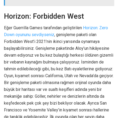
Horizon: Forbidden West
Eğer Guerrilla Games tarafından geliştirilen
Horizon: Zero
Down oyununu sevdiyseniz
, genişleme paketi olan
Forbidden West’i 2021’nin ikinci yarısında oynamaya
başlayabilirsiniz. Genişleme paketinde Aloy’un hikâyesine
devam ediyoruz ve bu kez bulaştığı herkesi öldüren gizemli
bir vebanın kaynağını bulmaya çalışıyoruz. İsminden de
tahmin edilebileceği gibi, bu kez Batı eyaletlerine gidiyoruz:
Oyun, kıyamet sonrası California, Utah ve Nevada’da geçiyor.
Bir genişleme paketi olmasına rağmen orijinal oyunda daha
büyük bir haritası var ve sualtı keşifleri adında yeni bir
mekaniğe sahip: Göller, nehirler ve denizlerin altında da
keşfedecek pek çok şey bizi bekliyor olacak. Ayrıca San
Francisco ve Yosemite Valley’in kıyamet sonrası hallerine
de tanıklık edebileceğiz. İlk oyunda olan her şeyin daha