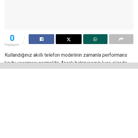
0
Paylaşım
Kullandığınız akıllı telefon modelinin zamanla performans
kaybı yaşaması normaldir. Ancak bataryasının kısa sürede
bitmesi ve gün içerisinde defalarca telefonu şarj etmek
zorunda kalmak elbette büyük bir sıkıntı anlamına geliyor. Bu
sorunu yaşayan iPhone 6s kullanıcıları ise çareyi batarya
değişiminde buluyor. Peki, hangi durumlarda batarya
değişimi yapılmalı? Batarya değişimi için hangi teknik servis
tercih edilebilir?
Eğer Bu Durumları Yaşıyorsanız Batarya Değişimi
Yapılmalı!