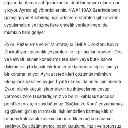
ağlarında oturum açtığı mekanlar ideal bir seçim olarak öne
çıkıyor. Ayrıca ağ yöneticilerinin, NWA110AX üzerinde bant
genişliği yönetilebildiği için ödeme sistemleri gibi önemli
uygulamalara ve hizmetlere öncelik verilebilmesi de
mümkün hale geliyor.
Zyxel Pazarlama ve GTM Stratejisi EMEA Direktörü Kevin
Drinkall yeni güvenlik çözümleri ile ilgili şunları söyledi: Oda
ve kahvaltı sunan konaklama tesisleri veya butik kahve
dükkanları gibi küçük işletmeler de kablosuz ağları için iyi
bir koruma istiyor. Ayrıca istedikleri çözümün mümkün
olduğunca basit ve uygun fiyatlı olması da onlar için önemli.
Zyxel olarak küçük işletmelerin bu ihtiyaçlarına cevap
vermek üzere tasarladığımız ve belirli kablosuz access
point’lerimiz için sunduğumuz “Bağlan ve Koru” çözümümüz,
ağ güvenliğini ayarlamakla ilişkilendirilen karmaşıklıklar
ortadan kaldırarak kullanıcıları istedikleri ağ korumasını
sağlıyor. Bu çözüm ayrıca, basit kurulumu, hızlı ve sorunsuz