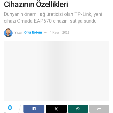
Cihazının Özellikleri
Dünyanın önemli ağ üreticisi olan TP-Link, yeni
cihazı Omada EAP670 cihazını satışa sundu.
Yazar:
Onur Erdem
1 Kasım 2022
0