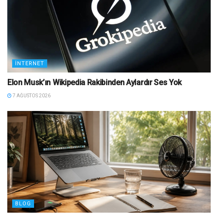
İNTERNET
Elon Musk’ın Wikipedia Rakibinden Aylardır Ses Yok
7 AĞUSTOS 2026
BLOG