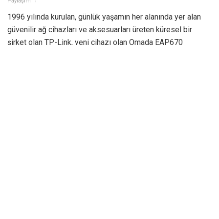
Paylaşım
1996 yılında kurulan, günlük yaşamın her alanında yer alan
güvenilir ağ cihazları ve aksesuarları üreten küresel bir
şirket olan TP-Link, yeni cihazı olan Omada EAP670
modelini satışa çıkardı. Wi-Fi 6 teknolojili yeni bir erişim
noktasını olan Omada EAP670 model ürün konaklama,
eğitim, AVM gibi sektörler için özel üretilen, güçlü teknik ve
güvenlik özellikleriyle donatılmış bir çözüm.
Dünya kablosuz ağ pazarının lideri TP-Link®, kurumlar için
geliştirilen, Wi-Fi 6 teknolojili yeni bir ürünü satışa sundu.
Omada EAP670 model erişim noktası (access point), çok
yüksek bağlantı hızı sunuyor ve güçlü güvenlik özelliklerine
sahip.
Yüksek WiFi performansı gereken ve gün içinde çok sayıda
farklı kişinin ağa eriştiği iş ortamları için ideal bir çözüm olan
EAP670, çift bant desteğine sahip ve her iki bantta toplam