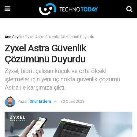
Ana Sayfa
/
Zyxel Astra Güvenlik Çözümünü Duyurdu
Zyxel Astra Güvenlik
Çözümünü Duyurdu
Zyxel, hibrit çalışan küçük ve orta ölçekli
işletmeler için yeni uç nokta güvenlik çözümü
Astra ile karşımıza çıktı.
Yazar:
Onur Erdem
30 Ocak 2023