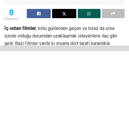
0
Paylaşım
İç ısıtan filmler
, kötü günlerden geçen ve biraz da olsa
içinde olduğu durumdan uzaklaşmak isteyenlere ilaç gibi
gelir. Bazı filmler vardır ki insana dört tarafı karanlıkla
çevrilmiş gibi hissettiği bir anda ışığa ihtiyacı olmadığını,
bunun zaten içimizde olduğunu gösterir.
Filmlerin insanların ruh hâli üzerinde büyük bir etkisi vardır.
Filmlerin sadece bir kurgu olduğunu düşünen bir insan bile o
filmi izledikten sonra olumlu veya olumsuz bir duygu sahibi
olabilir.
Bazı filmler insanların öz güvenini arttırıp mutlu bir insan
yapabilirken bazı filmler izleyiciyi o kadar kötü bir yerden
yakalar ki onu oldukça kötü bir durumda hissettirebilir. Bu
nedenle izlenen film oldukça önemlidir.