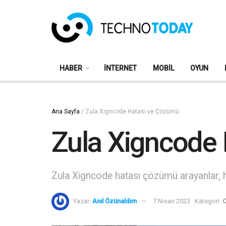
HABER
İNTERNET
MOBIL
OYUN
Ana Sayfa
/
Zula Xigncode Hatası ve Çözümü
Zula Xigncode
Zula Xigncode hatası çözümü arayanlar, h
Yazar:
Anıl Özünaldım
7 Nisan 2023
Kategori: