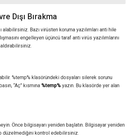
vre Dışı Bırakma
alabilirsiniz. Bazı virüsten koruma yazılımları anti hile
alışmasını engelleyen üçüncü taraf anti virüs yazılımlarını
ldırabilirsiniz.
kabilir. %temp% klasöründeki dosyaları silerek sorunu
 basın, “Aç” kısmına
%temp%
yazın. Bu klasörde yer alan
in. Önce bilgisayarı yeniden başlatın. Bilgisayar yeniden
p düzelmediğini kontrol edebilirsiniz.