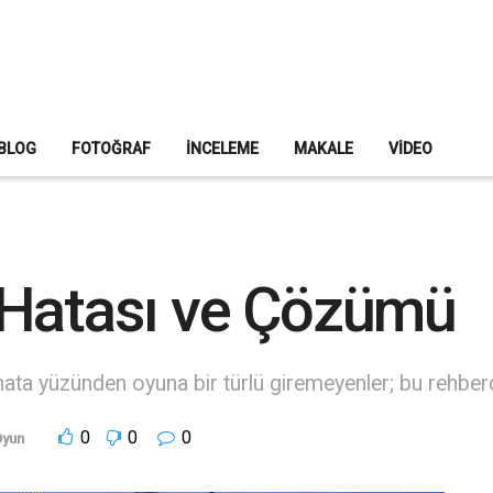
BLOG
FOTOĞRAF
İNCELEME
MAKALE
VIDEO
 Hatası ve Çözümü
ata yüzünden oyuna bir türlü giremeyenler; bu rehber
0
0
0
Oyun