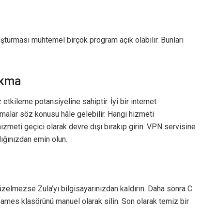
uşturması muhtemel birçok program açık olabilir. Bunları
akma
etkileme potansiyeline sahiptir. İyi bir internet
malar söz konusu hâle gelebilir. Hangi hizmeti
izmeti geçici olarak devre dışı bırakıp girin. VPN servisine
ığınızdan emin olun.
elmezse Zula’yı bilgisayarınızdan kaldırın. Daha sonra C
es klasörünü manuel olarak silin. Son olarak temiz bir