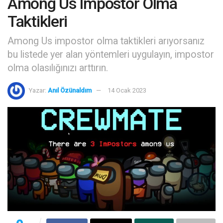
Among Us Impostor Olma
Taktikleri
Among Us impostor olma taktikleri arıyorsanız
bu listede yer alan yöntemleri uygulayın, impostor
olma olasılığınızı arttırın.
Yazar:
Anıl Özünaldım
14 Ocak 2023