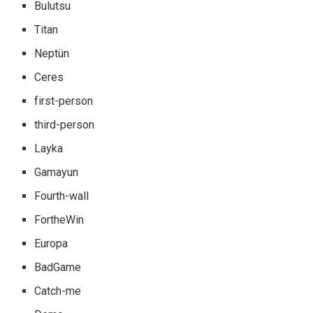
Bulutsu
Titan
Neptün
Ceres
first-person
third-person
Layka
Gamayun
Fourth-wall
FortheWin
Europa
BadGame
Catch-me