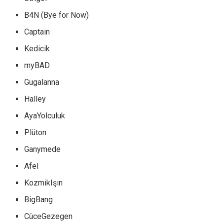
B4N (Bye for Now)
Captain
Kedicik
myBAD
Gugalanna
Halley
AyaYolculuk
Plüton
Ganymede
Afel
KozmikIşın
BigBang
CüceGezegen