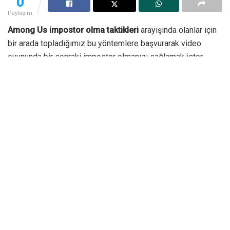
0
Paylaşım
Among Us impostor olma taktikleri
arayışında olanlar için
bir arada topladığımız bu yöntemlere başvurarak video
oyununda bir sonraki impostor olmanızı sağlamak ister
misiniz? Among Us tamamen sahtekârlık üzerine kurulu bir
oyundur. Oyunda sahtekârın amacı diğer oyuncuları
kandırmaktan ibarettir.
Oyuncuların impostor olmayı bu kadar çok istemesinin
nedeni ise oyunun bu şekilde oldukça keyifli bir hâle
gelmesidir. Siz de bunun farkına varan oyunculardansanız
aşağıdaki taktikleri denemek isteyebilirsiniz.
Among Us İmpostor Olma
Taktikleri Neler?
Karakterin rengini sürekli değiştirin.