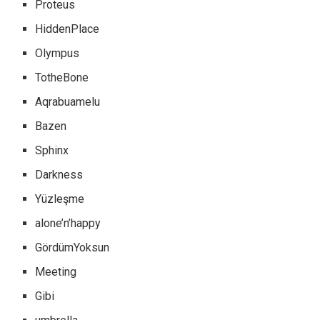
Proteus
HiddenPlace
Olympus
TotheBone
Aqrabuamelu
Bazen
Sphinx
Darkness
Yüzleşme
alone’n’happy
GördümYoksun
Meeting
Gibi