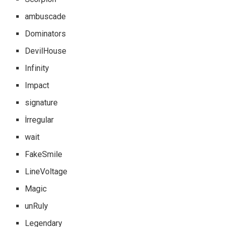
ambuscade
Dominators
DevilHouse
Infinity
Impact
signature
İrregular
wait
FakeSmile
LineVoltage
Magic
unRuly
Legendary