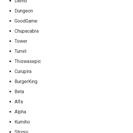
Demo
Dungeon
GoodGame
Chupacabra
Tower
Turret
Thiswasepic
Curupira
BurgerKing
Beta
Alfa
Alpha
Kumiho
Strigoi