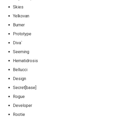
Skies
Yelkovan
Burner
Prototype
Diva`
Seeming
Hematidrosis
Bellucci
Design
Secret[base]
Rogue
Developer
Rootie