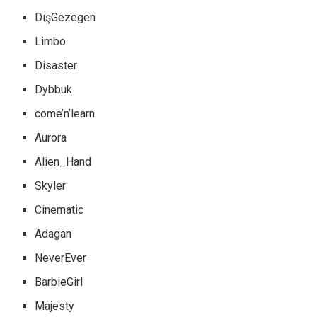
DışGezegen
Limbo
Disaster
Dybbuk
come’n’learn
Aurora
Alien_Hand
Skyler
Cinematic
Adagan
NeverEver
BarbieGirl
Majesty