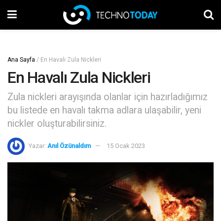
Ana Sayfa
/
En Havalı Zula Nickleri
En Havalı Zula Nickleri
Zula nickleri arayışında olanlar için hazırladığımız
bu listede en havalı takma adlara ulaşabilir, yeni
nickler oluşturabilirsiniz.
Yazar:
Anıl Özünaldım
15 Ocak 2023