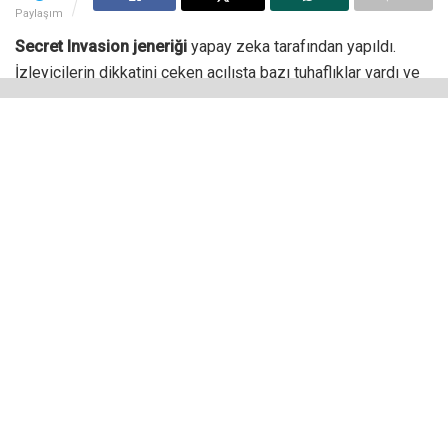
Paylaşım
Secret Invasion jeneriği
yapay zeka tarafından yapıldı.
İzleyicilerin dikkatini çeken açılışta bazı tuhaflıklar vardı ve
dizinin yönetmeni olan Ali Selim, Polygon tarafından
yöneltilen soruya karşılık yaptığı açıklamada bunun yapay
zeka kullanılarak yapıldığını doğruladı.
Bu jenerik sayesinde dünyada insanlara yardım etmenin
karşılığında hiçbir şey elde edememekten bıkmış olan
sayısız şekil değiştirici Skrull’ın insanların arasına sızması
ile gelişen olaylara odaklanan dizinin açılışı da en az konusu
kadar tuhaf olması sağlandı.
if you’re wondering: yes, the opening is ai
generated (and i like it)
#SecretInvasion
pic.twitter.com/u3hoIzJfUT
— always.a.mikaelson
(@xedom02)
June