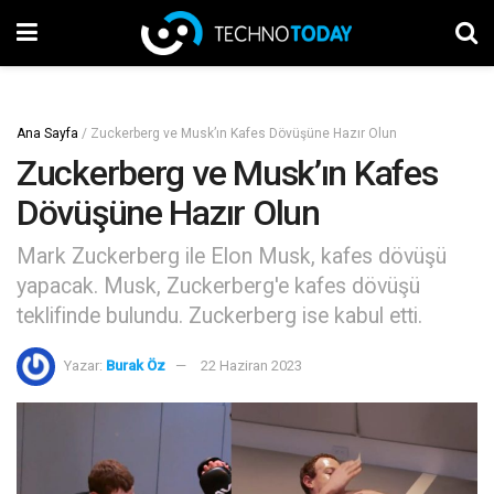
Ana Sayfa
/
Zuckerberg ve Musk’ın Kafes Dövüşüne Hazır Olun
Zuckerberg ve Musk’ın Kafes
Dövüşüne Hazır Olun
Mark Zuckerberg ile Elon Musk, kafes dövüşü
yapacak. Musk, Zuckerberg'e kafes dövüşü
teklifinde bulundu. Zuckerberg ise kabul etti.
Yazar:
Burak Öz
22 Haziran 2023