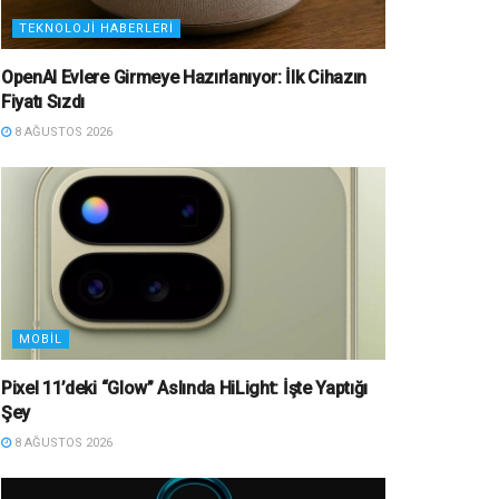
TEKNOLOJI HABERLERI
OpenAI Evlere Girmeye Hazırlanıyor: İlk Cihazın
Fiyatı Sızdı
8 AĞUSTOS 2026
MOBIL
Pixel 11’deki “Glow” Aslında HiLight: İşte Yaptığı
Şey
8 AĞUSTOS 2026