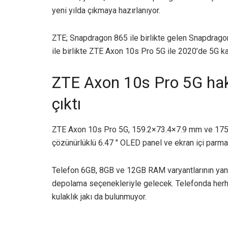
yeni yılda çıkmaya hazırlanıyor.
ZTE; Snapdragon 865 ile birlikte gelen Snapdr
ile birlikte ZTE Axon 10s Pro 5G ile 2020’de 5G k
ZTE Axon 10s Pro 5G hak
çıktı
ZTE Axon 10s Pro 5G, 159.2×73.4×7.9 mm ve 175g
çözünürlüklü 6.47 ″ OLED panel ve ekran içi parma
Telefon 6GB, 8GB ve 12GB RAM varyantlarının ya
depolama seçenekleriyle gelecek. Telefonda herhan
kulaklık jakı da bulunmuyor.