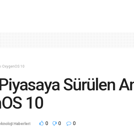
nlı OxygenOS 10
 Piyasaya Sürülen A
nOS 10
0
0
0
knoloji Haberleri