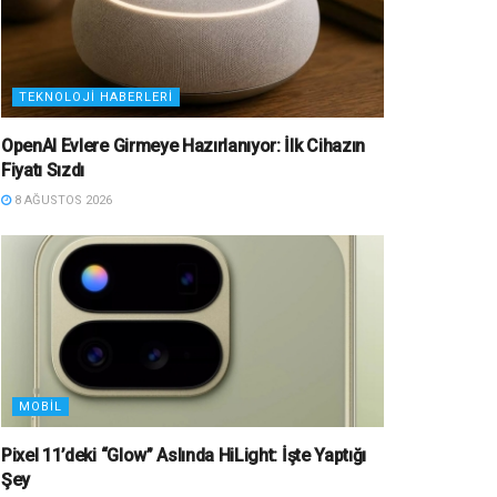
TEKNOLOJI HABERLERI
OpenAI Evlere Girmeye Hazırlanıyor: İlk Cihazın
Fiyatı Sızdı
8 AĞUSTOS 2026
MOBIL
Pixel 11’deki “Glow” Aslında HiLight: İşte Yaptığı
Şey