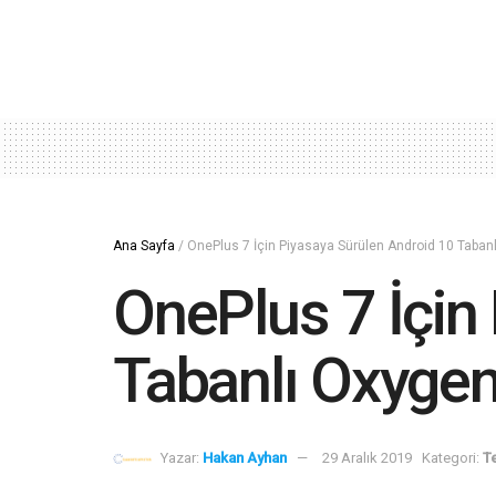
Ana Sayfa
/
OnePlus 7 İçin Piyasaya Sürülen Android 10 Taba
OnePlus 7 İçin
Tabanlı Oxyge
Yazar:
Hakan Ayhan
29 Aralık 2019
Kategori:
Te