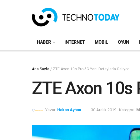
HABER
İNTERNET
MOBIL
OYUN
Ana Sayfa
/
ZTE Axon 10s Pro 5G Yeni Detaylarla Geliyor
ZTE Axon 10s P
Yazar:
Hakan Ayhan
30 Aralık 2019
Kategori:
M