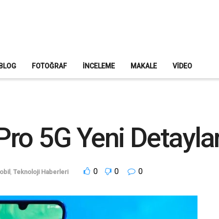
BLOG
FOTOĞRAF
İNCELEME
MAKALE
VIDEO
ro 5G Yeni Detaylar
0
0
0
obil
,
Teknoloji Haberleri