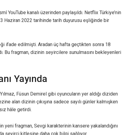
resmî YouTube kanalı üzerinden paylaşıldı. Netflix Türkiye’nin
 23 Haziran 2022 tarihinde tarih duyurusu eşliğinde bir
i ifade edilmişti. Aradan üç hafta geçtikten sonra 18
. Bu fragman, dizinin seyircilere sunulmasını bekleyenleri
anı Yayında
Yılmaz, Füsun Demirel gibi oyuncuların yer aldığı diziden
ezine alan dizinin çıkışına sadece sayılı günler kalmışken
ız hâle getirdi.
in yeni fragman, Sevgi karakterinin kansere yakalandığını
 seyirci kitlesine daha çok bilgi sağlıyor.