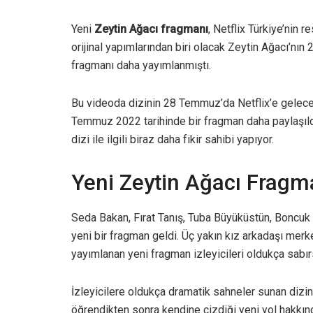
Yeni
Zeytin Ağacı fragmanı
, Netflix Türkiye’nin 
orijinal yapımlarından biri olacak Zeytin Ağacı’nın
fragmanı daha yayımlanmıştı.
Bu videoda dizinin 28 Temmuz’da Netflix’e geleceğ
Temmuz 2022 tarihinde bir fragman daha paylaşıldı
dizi ile ilgili biraz daha fikir sahibi yapıyor.
Yeni Zeytin Ağacı Fragm
Seda Bakan, Fırat Tanış, Tuba Büyüküstün, Boncuk 
yeni bir fragman geldi. Üç yakın kız arkadaşı merk
yayımlanan yeni fragman izleyicileri oldukça sabırs
İzleyicilere oldukça dramatik sahneler sunan dizin
öğrendikten sonra kendine çizdiği yeni yol hakkında