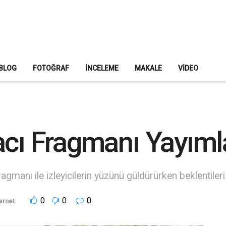
BLOG
FOTOĞRAF
İNCELEME
MAKALE
VIDEO
acı Fragmanı Yayıml
 fragmanı ile izleyicilerin yüzünü güldürürken beklentileri 
0
0
0
ernet