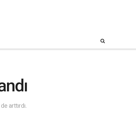
andı
de arttırdı.