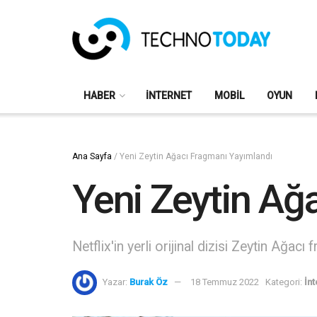
HABER
İNTERNET
MOBIL
OYUN
Ana Sayfa
/
Yeni Zeytin Ağacı Fragmanı Yayımlandı
Yeni Zeytin Ağ
Netflix'in yerli orijinal dizisi Zeytin Ağacı
Yazar:
Burak Öz
18 Temmuz 2022
Kategori:
İnt