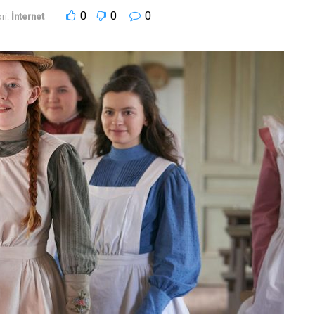
0
0
0
ri:
İnternet