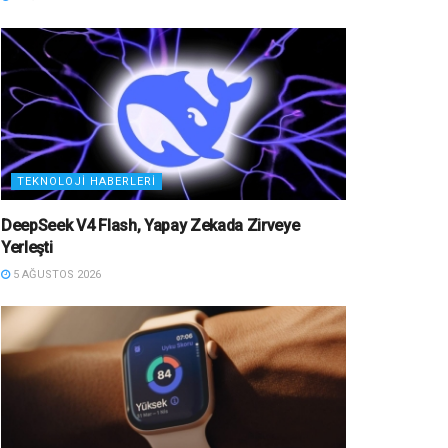
TEKNOLOJI HABERLERI
DeepSeek V4 Flash, Yapay Zekada Zirveye
Yerleşti
5 AĞUSTOS 2026