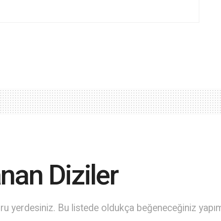
nan Diziler
ğru yerdesiniz. Bu listede oldukça beğeneceğiniz yapı