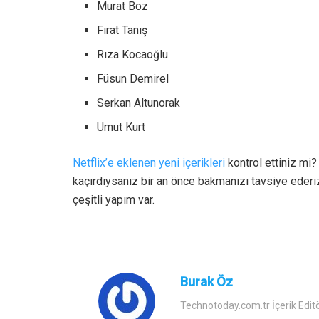
Murat Boz
Fırat Tanış
Rıza Kocaoğlu
Füsun Demirel
Serkan Altunorak
Umut Kurt
Netflix’e eklenen yeni içerikleri
kontrol ettiniz mi?
kaçırdıysanız bir an önce bakmanızı tavsiye ederi
çeşitli yapım var.
Burak Öz
Technotoday.com.tr İçerik Edit