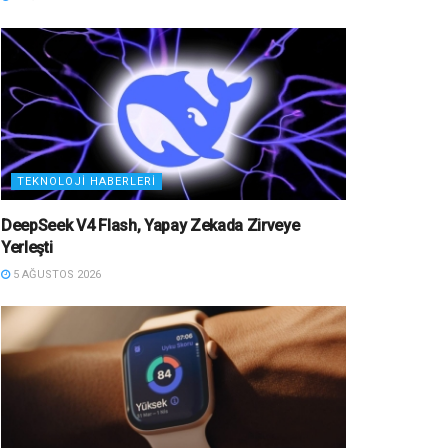
TEKNOLOJI HABERLERI
DeepSeek V4 Flash, Yapay Zekada Zirveye
Yerleşti
5 AĞUSTOS 2026