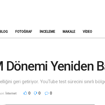
BLOG
FOTOĞRAF
İNCELEME
MAKALE
VIDEO
 Dönemi Yeniden Ba
ğini geri getiriyor. YouTube test sürecini sınırlı bölgel
0
0
0
ori:
İnternet