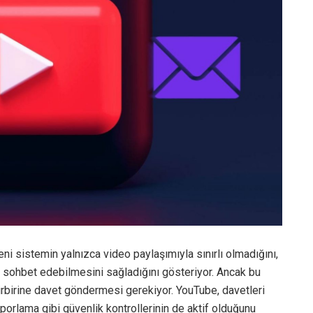
ni sistemin yalnızca video paylaşımıyla sınırlı olmadığını,
r sohbet edebilmesini sağladığını gösteriyor. Ancak bu
birbirine davet göndermesi gerekiyor. YouTube, davetleri
orlama gibi güvenlik kontrollerinin de aktif olduğunu