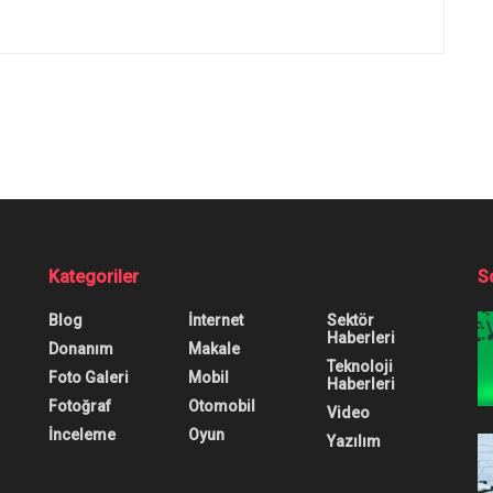
ladı
Nihayet O Özelliği