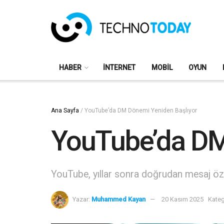
HABER
İNTERNET
MOBIL
OYUN
Ana Sayfa
/
YouTube’da DM Dönemi Yeniden Başlıyor
YouTube’da DM
YouTube, yıllar sonra doğrudan mesaj özelli
Yazar:
Muhammed Kayan
20 Kasım 2025
Kateg