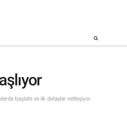
şlıyor
erde başlattı ve ilk detaylar netleşiyor.