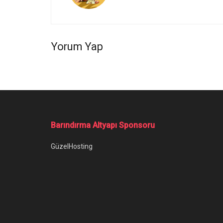
Yorum Yap
Ana Sayfa
/
YouTube Müzik Nihayet O Özelliği Test Etmeye Baş
YouTube Müzik 
Başladı