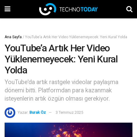
Ana Sayfa
/
YouTube’a Artık Her Video Yüklenemeyecek: Yeni Kural Yolda
YouTube’a Artık Her Video
Yüklenemeyecek: Yeni Kural
Yolda
YouTube'da artık rastgele videolar paylaşma
dönemi bitti. Platformdan para kazanmak
isteyenlerin artık özgün olması gerekiyor.
Yazar:
Burak Öz
3 Temmuz 2025