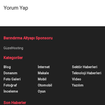
Yorum Yap
Ana Sayfa
/
Yapay Zeka, X’teki Topluluk Notlarına El Atacak
Yapay Zeka, X’teki Topluluk
Notlarına El Atacak
Yapay zeka, sosyal medya platformu X'teki
topluluk notlarına da el atıyor. Bu topluluk notları,
yapay zeka tarafından da oluşturabilecek.
Yazar:
Burak Öz
3 Temmuz 2025