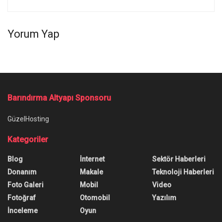
Yorum Yap
Ana Sayfa
/
Gmail’de E-Posta Değiştirmek Mümkün Hâle Geliyor
Gmail’de E-Posta Değiştirmek
Mümkün Hâle Geliyor
Google, Gmail kullanıcılarına çok önceden
aldıkları ve artık kullanmak istemedikleri e-posta
adreslerini değiştirmenin yolunu sunacak.