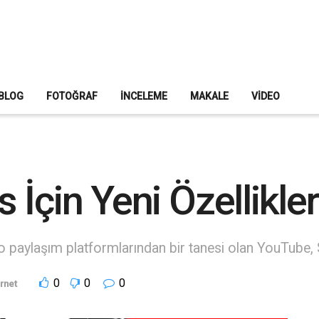
BLOG
FOTOĞRAF
İNCELEME
MAKALE
VIDEO
İçin Yeni Özellikler
eo paylaşım platformlarından bir tanesi olan YouTube, S
0
0
0
ernet