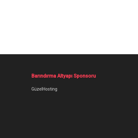
Barındırma Altyapı Sponsoru
GüzelHosting