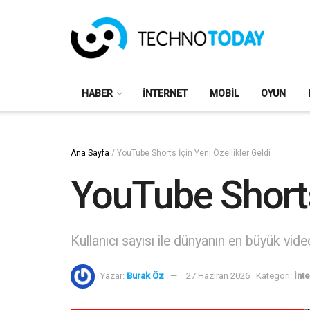
HABER
İNTERNET
MOBIL
OYUN
Ana Sayfa
/
YouTube Shorts İçin Yeni Özellikler Geldi
YouTube Shorts 
Kullanıcı sayısı ile dünyanın en büyük vid
Yazar:
Burak Öz
27 Haziran 2026
Kategori:
İnt