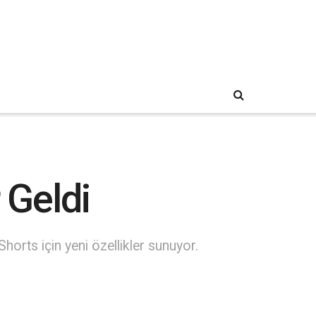
 Geldi
horts için yeni özellikler sunuyor.