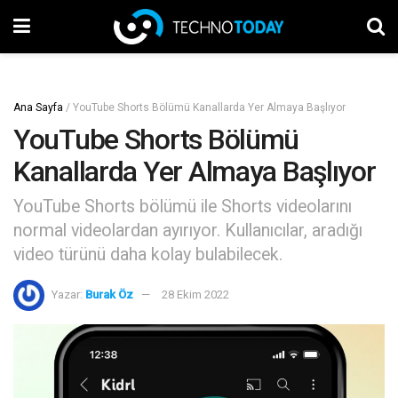
Ana Sayfa
/
YouTube Shorts Bölümü Kanallarda Yer Almaya Başlıyor
YouTube Shorts Bölümü
Kanallarda Yer Almaya Başlıyor
YouTube Shorts bölümü ile Shorts videolarını
normal videolardan ayırıyor. Kullanıcılar, aradığı
video türünü daha kolay bulabilecek.
Yazar:
Burak Öz
28 Ekim 2022