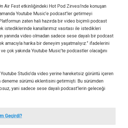
 Air Fest etkinliğindeki Hot Pod Zirvesi’nde konuşan
 zamanda Youtube Music’e podcast’ler getirmeyi
“Platformun zaten hali hazırda bir video biçimli podcast
k istediklerinde kanallarımız vasıtası ile istedikleri
unun yanında video olmadan sadece sese dayalı bir podcast
ek amacıyla harika bir deneyim yaşatmalıyız.” ifadelerini
ini ve çok yakında Youtube Music’te podcastler olacağını
a Youtube Studio’da video yerine hareketsiz görüntü içeren
an deneme sürümü eklentisini getirmişti. Bu sürümden
eosuz, yani sadece sese dayalı podcast’lerin geleceği
im Geçirdi?