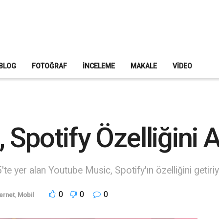
BLOG
FOTOĞRAF
İNCELEME
MAKALE
VIDEO
Spotify Özelliğini A
te yer alan Youtube Music, Spotify'ın özelliğini getiriy
0
0
0
ternet
,
Mobil