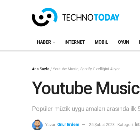
HABER
İNTERNET
MOBIL
OYUN
Ana Sayfa
/
Youtube Music, Spotify Özelliğini Alıyor
Youtube Music, 
Popüler müzik uygulamaları arasında ilk 5'
Yazar:
Onur Erdem
25 Şubat 2023
Kategori:
İn