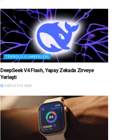
TEKNOLOJI HABERLERI
DeepSeek V4 Flash, Yapay Zekada Zirveye
Yerleşti
5 AĞUSTOS 2026