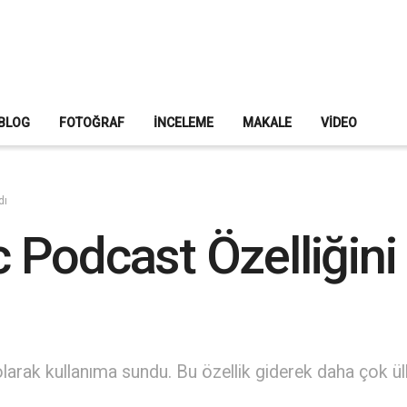
BLOG
FOTOĞRAF
İNCELEME
MAKALE
VIDEO
dı
 Podcast Özelliğin
olarak kullanıma sundu. Bu özellik giderek daha çok ül