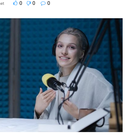
0
0
0
net