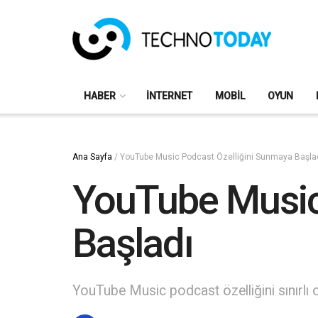
HABER
İNTERNET
MOBIL
OYUN
Ana Sayfa
/
YouTube Music Podcast Özelliğini Sunmaya Başla
YouTube Music
Başladı
YouTube Music podcast özelliğini sınırlı 