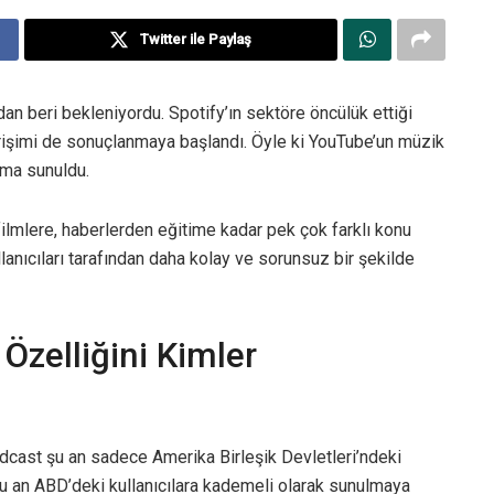
Twitter ile Paylaş
an beri bekleniyordu. Spotify’ın sektöre öncülük ettiği
 girişimi de sonuçlanmaya başlandı. Öyle ki YouTube’un müzik
ıma sunuldu.
ilmlere, haberlerden eğitime kadar pek çok farklı konu
lanıcıları tarafından daha kolay ve sorunsuz bir şekilde
zelliğini Kimler
cast şu an sadece Amerika Birleşik Devletleri’ndeki
k şu an ABD’deki kullanıcılara kademeli olarak sunulmaya