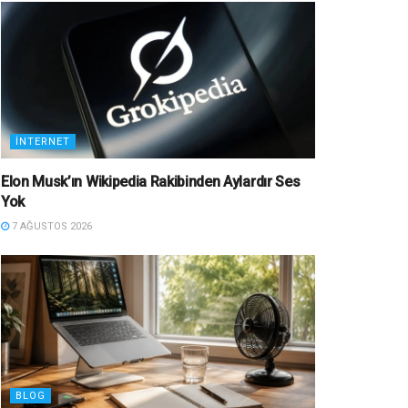
İNTERNET
Elon Musk’ın Wikipedia Rakibinden Aylardır Ses
Yok
7 AĞUSTOS 2026
BLOG