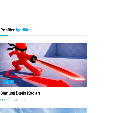
Popüler
İçerikler
OYUN
Samurai Duels Kodları
7 AĞUSTOS 2026