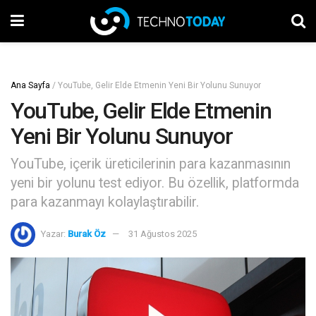
Ana Sayfa
/
YouTube, Gelir Elde Etmenin Yeni Bir Yolunu Sunuyor
YouTube, Gelir Elde Etmenin
Yeni Bir Yolunu Sunuyor
YouTube, içerik üreticilerinin para kazanmasının
yeni bir yolunu test ediyor. Bu özellik, platformda
para kazanmayı kolaylaştırabilir.
Yazar:
Burak Öz
31 Ağustos 2025