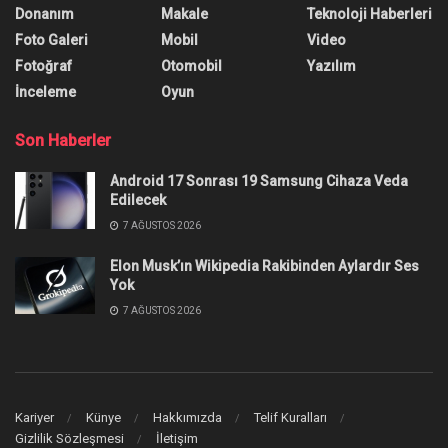
Bölümler
Game of Thrones en iyi bölümler listemize göz
atın ve geriye dönüp unutulmaz sahneler içeren
bu bölümleri yeniden seyredin.
Yazar:
Arda Özünaldım
30 Ağustos 2025
0
Paylaşım