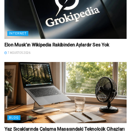
İNTERNET
Elon Musk’ın Wikipedia Rakibinden Aylardır Ses Yok
7 AĞUSTOS 2026
BLOG
Yaz Sıcaklarında Çalışma Masasındaki Teknolojik Cihazları