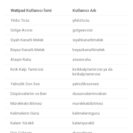
Wattpad Kullanıcı İsmi
Kullanıcı Adı
Yıldız Tozu
yildiztozu
Gölge Avcısı
golgeavcisi
Siyah Kanatlı Melek
siyahkanatlimelek
Beyaz Kanatlı Melek
beyazkanatlimelek
Ateşin Ruhu
atesinruhu
Kırık Kalp Tamircisi
kirikkalptamircisi ya da
kirikalptamircisi
Yalnızlık Son Ses
yalnizliksonses
Düşüncelerim ve Ben
dusuncelerimveben
Mürekkebi Bitmez
murekkebibitmez
Kelimelerin Gücü
kelimeleringucu
Kalem Yürekli
kalemyurekli
Düş Çalışanı
duscalisani