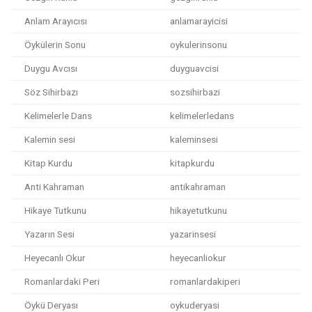
Anlam Arayıcısı
anlamarayicisi
Öykülerin Sonu
oykulerinsonu
Duygu Avcısı
duyguavcisi
Söz Sihirbazı
sozsihirbazi
Kelimelerle Dans
kelimelerledans
Kalemin sesi
kaleminsesi
Kitap Kurdu
kitapkurdu
Anti Kahraman
antikahraman
Hikaye Tutkunu
hikayetutkunu
Yazarın Sesi
yazarinsesi
Heyecanlı Okur
heyecanliokur
Romanlardaki Peri
romanlardakiperi
Öykü Deryası
oykuderyasi