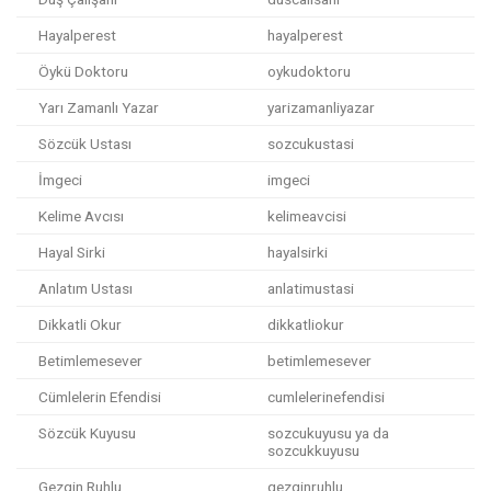
Hayalperest
hayalperest
Öykü Doktoru
oykudoktoru
Yarı Zamanlı Yazar
yarizamanliyazar
Sözcük Ustası
sozcukustasi
İmgeci
imgeci
Kelime Avcısı
kelimeavcisi
Hayal Sirki
hayalsirki
Anlatım Ustası
anlatimustasi
Dikkatli Okur
dikkatliokur
Betimlemesever
betimlemesever
Cümlelerin Efendisi
cumlelerinefendisi
Sözcük Kuyusu
sozcukuyusu ya da
sozcukkuyusu
Gezgin Ruhlu
gezginruhlu