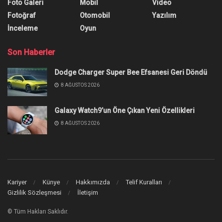
Foto Galeri
Mobil
Video
Fotoğraf
Otomobil
Yazılım
İnceleme
Oyun
Son Haberler
Dodge Charger Super Bee Efsanesi Geri Döndü
8 AĞUSTOS 2026
Galaxy Watch9’un Öne Çıkan Yeni Özellikleri
8 AĞUSTOS 2026
Kariyer
Künye
Hakkımızda
Telif Kuralları
Gizlilik Sözleşmesi
İletişim
© Tüm Hakları Saklıdır.