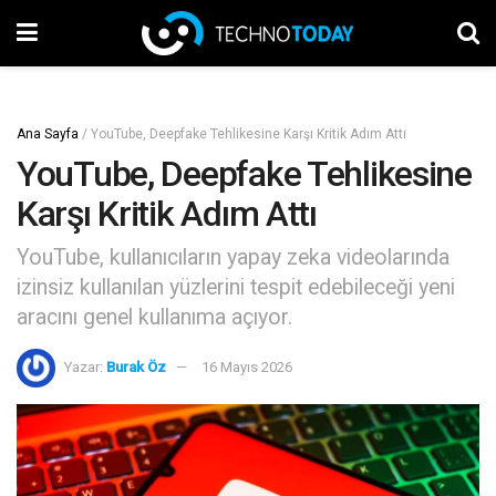
Ana Sayfa
/
YouTube, Deepfake Tehlikesine Karşı Kritik Adım Attı
YouTube, Deepfake Tehlikesine
Karşı Kritik Adım Attı
YouTube, kullanıcıların yapay zeka videolarında
izinsiz kullanılan yüzlerini tespit edebileceği yeni
aracını genel kullanıma açıyor.
Yazar:
Burak Öz
16 Mayıs 2026