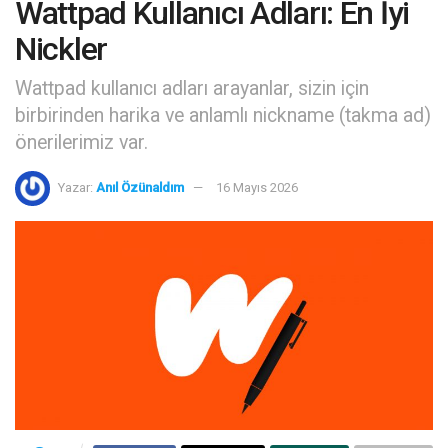
Wattpad Kullanıcı Adları: En İyi
Nickler
Wattpad kullanıcı adları arayanlar, sizin için
birbirinden harika ve anlamlı nickname (takma ad)
önerilerimiz var.
Yazar:
Anıl Özünaldım
16 Mayıs 2026