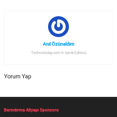
Anıl Özünaldım
Technotoday.com.tr İçerik Editörü
Yorum Yap
Barındırma Altyapı Sponsoru