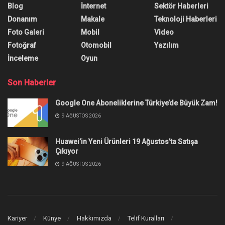
Blog
İnternet
Sektör Haberleri
Donanım
Makale
Teknoloji Haberleri
Foto Galeri
Mobil
Video
Fotoğraf
Otomobil
Yazılım
İnceleme
Oyun
Son Haberler
Google One Aboneliklerine Türkiye’de Büyük Zam!
9 AĞUSTOS 2026
Huawei’in Yeni Ürünleri 19 Ağustos’ta Satışa
Çıkıyor
9 AĞUSTOS 2026
Kariyer
Künye
Hakkımızda
Telif Kuralları