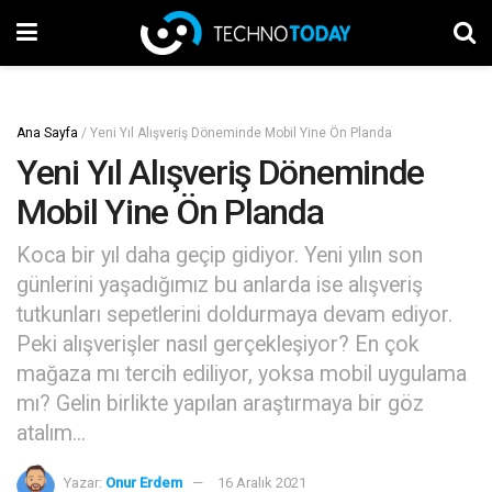
Ana Sayfa
/
Yeni Yıl Alışveriş Döneminde Mobil Yine Ön Planda
Yeni Yıl Alışveriş Döneminde
Mobil Yine Ön Planda
Koca bir yıl daha geçip gidiyor. Yeni yılın son
günlerini yaşadığımız bu anlarda ise alışveriş
tutkunları sepetlerini doldurmaya devam ediyor.
Peki alışverişler nasıl gerçekleşiyor? En çok
mağaza mı tercih ediliyor, yoksa mobil uygulama
mı? Gelin birlikte yapılan araştırmaya bir göz
atalım...
Yazar:
Onur Erdem
16 Aralık 2021