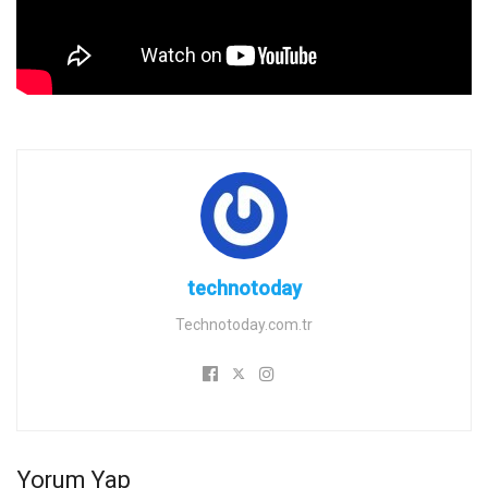
technotoday
Technotoday.com.tr
Yorum Yap