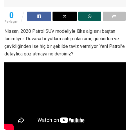
0
Paylaşım
Nissan, 2020 Patrol SUV modeliyle lüks algısını baştan
tanımlıyor. Devasa boyutlara sahip olan araç gücünden ve
çevikliğinden ise hiç bir şekilde taviz vermiyor. Yeni Patrol’e
detaylıca göz atmaya ne dersiniz?