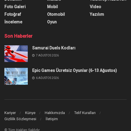
Foto Galeri
Mobil
Video
Fotoğraf
Otomobil
Yazılım
İnceleme
Oyun
Son Haberler
Samurai Duels Kodları
7 AĞUSTOS 2026
Epic Games Ücretsiz Oyunlar (6-13 Ağustos)
6 AĞUSTOS 2026
Kariyer
Künye
Hakkımızda
Telif Kuralları
Gizlilik Sözleşmesi
İletişim
© Tüm Hakları Saklıdır.