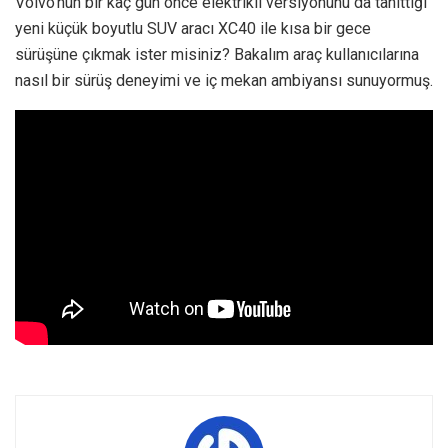
Volvo’nun bir kaç gün önce elektrikli versiyonunu da tanıttığı
yeni küçük boyutlu SUV aracı XC40 ile kısa bir gece
sürüşüne çıkmak ister misiniz? Bakalım araç kullanıcılarına
nasıl bir sürüş deneyimi ve iç mekan ambiyansı sunuyormuş.