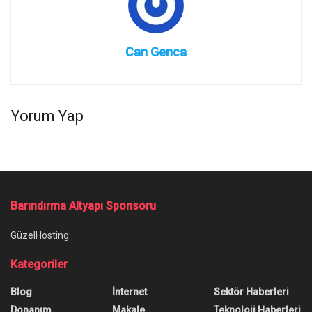
Can Genca
Yorum Yap
Barındırma Altyapı Sponsoru
GüzelHosting
Kategoriler
Blog
İnternet
Sektör Haberleri
Donanım
Makale
Teknoloji Haberleri