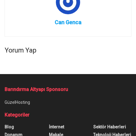
Can Genca
Yorum Yap
Barındırma Altyapı Sponsoru
GüzelHosting
Kategoriler
Blog
İnternet
Sektör Haberleri
Donanım
Makale
Teknoloji Haberleri