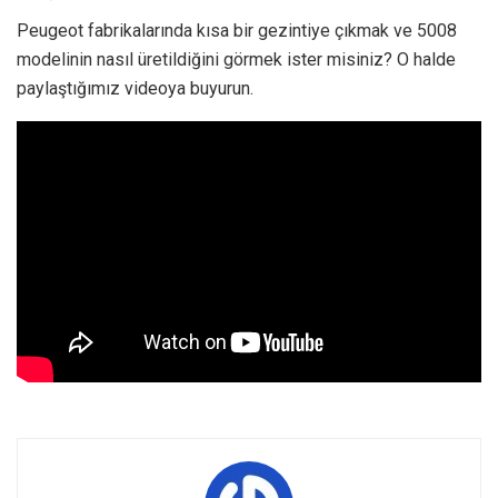
Peugeot fabrikalarında kısa bir gezintiye çıkmak ve 5008
modelinin nasıl üretildiğini görmek ister misiniz? O halde
paylaştığımız videoya buyurun.