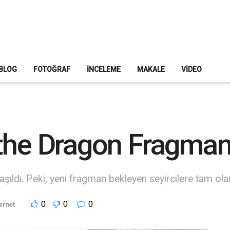
BLOG
FOTOĞRAF
İNCELEME
MAKALE
VIDEO
the Dragon Fragmanı
ıldı. Peki, yeni fragman bekleyen seyircilere tam ol
0
0
0
ernet