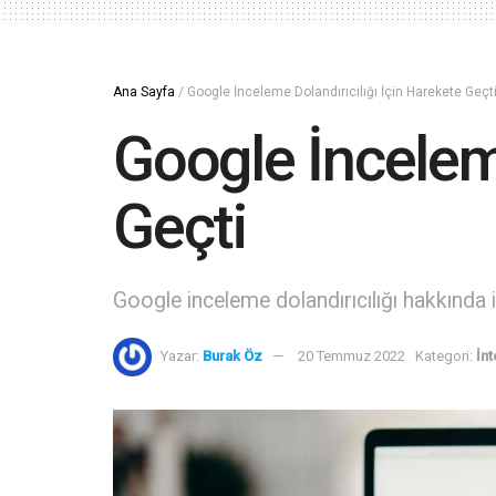
Ana Sayfa
/
Google İnceleme Dolandırıcılığı İçin Harekete Geçt
Google İnceleme
Geçti
Google inceleme dolandırıcılığı hakkında 
Yazar:
Burak Öz
20 Temmuz 2022
Kategori:
İnt