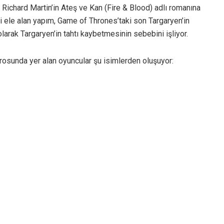
ichard Martin’in Ateş ve Kan (Fire & Blood) adlı romanına
 ele alan yapım, Game of Thrones’taki son Targaryen’in
olarak Targaryen’in tahtı kaybetmesinin sebebini işliyor.
osunda yer alan oyuncular şu isimlerden oluşuyor: