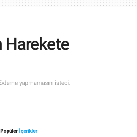
n Harekete
ra ödeme yapmamasını istedi.
Popüler
İçerikler