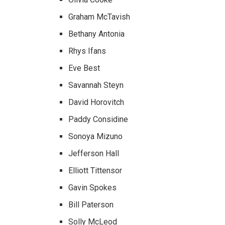
Graham McTavish
Bethany Antonia
Rhys Ifans
Eve Best
Savannah Steyn
David Horovitch
Paddy Considine
Sonoya Mizuno
Jefferson Hall
Elliott Tittensor
Gavin Spokes
Bill Paterson
Solly McLeod