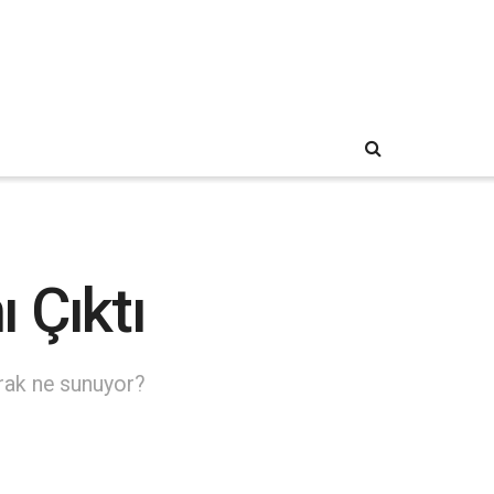
 Çıktı
arak ne sunuyor?