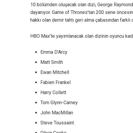
10 bölümden oluşacak olan dizi, George Raymond R
dayanıyor. Game of Thrones’tan 200 sene öncesini
hakkı olan demir tahtı geri alma çabasından farklı 
HBO Max’te yayımlanacak olan dizinin oyuncu kadr
Emma D’Arcy
Matt Smith
Ewan Mitchell
Fabien Frankel
Harry Collett
Tom Glynn-Carney
John MacMillan
Steve Toussaint
Olivia Cooke