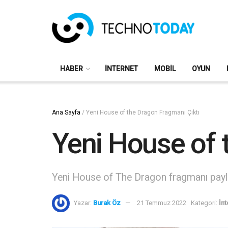
HABER
İNTERNET
MOBIL
OYUN
Ana Sayfa
/
Yeni House of the Dragon Fragmanı Çıktı
Yeni House of 
Yeni House of The Dragon fragmanı paylaş
Yazar:
Burak Öz
21 Temmuz 2022
Kategori:
İnt