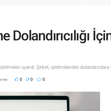
i
 Dolandırıcılığı İçi
işletmeleri uyardı. Şirket, işletmelerden dolandırıcıla
0
0
0
ernet