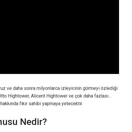
z ve daha sonra milyonlarca izleyicinin görmeyi özlediği
Otto Hightower, Alicent Hightower ve çok daha fazlası…
i hakkında fikir sahibi yapmaya yetecektir.
nusu Nedir?