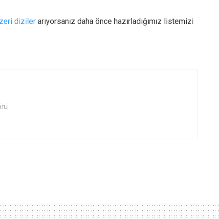
eri diziler
arıyorsanız daha önce hazırladığımız listemizi
örü