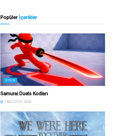
Popüler
İçerikler
OYUN
Samurai Duels Kodları
7 AĞUSTOS 2026