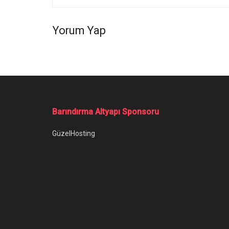
Yorum Yap
Ana Sayfa
/
Google, Küçük Ama Güçlü Gemma Açık Yapay Zeka 
Google, Küçük
Zeka Modelini T