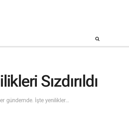
kleri Sızdırıldı
 gündemde. İşte yenilikler...