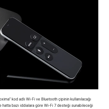
oxima” kod adlı Wi-Fi ve Bluetooth çipinin kullanılacağı
ve hatta bazı iddialara göre Wi-Fi 7 desteği sunabileceği