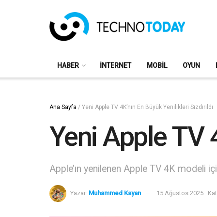
HABER
İNTERNET
MOBIL
OYUN
Ana Sayfa
/
Yeni Apple TV 4K’nın En Büyük Yenilikleri Sızdırıldı
Yeni Apple TV 4
Apple’ın yenilenen Apple TV 4K modeli içi
Yazar:
Muhammed Kayan
15 Ağustos 2025
Kat