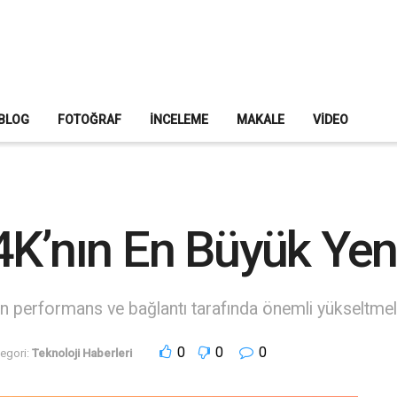
BLOG
FOTOĞRAF
İNCELEME
MAKALE
VIDEO
K’nın En Büyük Yenili
n performans ve bağlantı tarafında önemli yükseltmeler
0
0
0
egori:
Teknoloji Haberleri