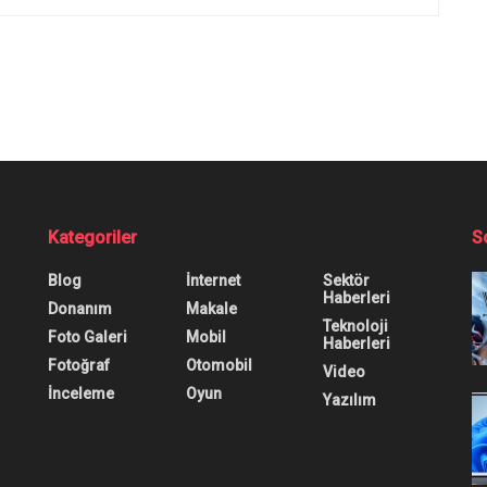
Modelini Tanıttı
 Ama Güçlü Gemma 
anıttı